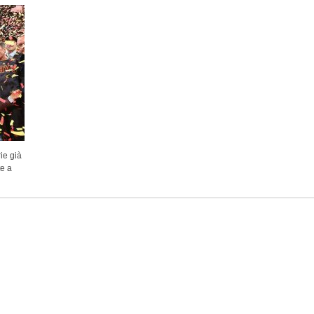
ie già
te a