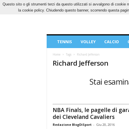
Questo sito o gli strumenti terzi da questo utilizzati si avvalgono di cookie n
VENERDÌ, 7 AGOSTO 2026
CONTATTI
COOK
la cookie policy. Chiudendo questo banner, scorrendo questa pagina
Blog
TENNIS
VOLLEY
CALCIO
di
Sport
Home
Tags
Richard Jefferson
Richard Jefferson
Stai esamin
NBA Finals, le pagelle di gar
dei Cleveland Cavaliers
Redazione BlogDiSport
-
Giu 20, 2016