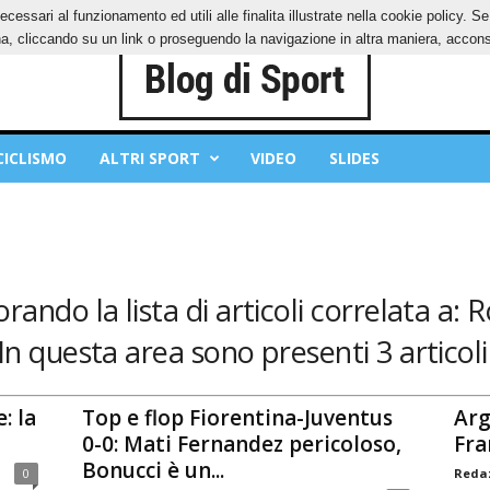
ecessari al funzionamento ed utili alle finalita illustrate nella cookie policy. 
IES
PRIVACY POLICY
, cliccando su un link o proseguendo la navigazione in altra maniera, acconse
CICLISMO
ALTRI SPORT
VIDEO
SLIDES
orando la lista di articoli correlata a: 
In questa area sono presenti 3 articoli
: la
Top e flop Fiorentina-Juventus
Arg
0-0: Mati Fernandez pericoloso,
Fra
Bonucci è un...
0
Redaz