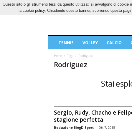
Questo sito o gli strumenti terzi da questo utilizzati si avvalgono di cookie n
GIOVEDÌ, 6 AGOSTO 2026
CONTATTI
COOK
la cookie policy. Chiudendo questo banner, scorrendo questa pagina
Blog
TENNIS
VOLLEY
CALCIO
di
Sport
Home
Tags
Rodriguez
Rodriguez
Stai espl
Sergio, Rudy, Chacho e Felipe
stagione perfetta
Redazione BlogDiSport
-
Ott 7, 2015