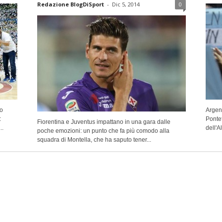
Redazione BlogDiSport
-
Dic 5, 2014
0
ro
Argent
:
Pontef
Fiorentina e Juventus impattano in una gara dalle
..
dell'A
poche emozioni: un punto che fa più comodo alla
squadra di Montella, che ha saputo tener...