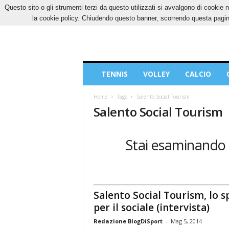
Questo sito o gli strumenti terzi da questo utilizzati si avvalgono di cookie n
VENERDÌ, 7 AGOSTO 2026
CONTATTI
COOK
la cookie policy. Chiudendo questo banner, scorrendo questa pagina
Blog
TENNIS
VOLLEY
CALCIO
di
Sport
Home
Tags
Salento Social Tourism
Salento Social Tourism
Stai esaminando l
Salento Social Tourism, lo s
per il sociale (intervista)
Redazione BlogDiSport
-
Mag 5, 2014