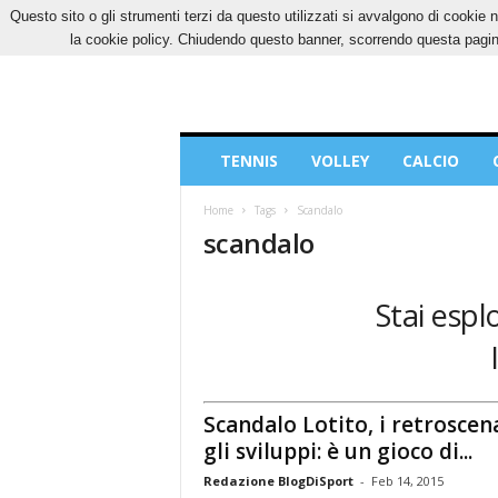
Questo sito o gli strumenti terzi da questo utilizzati si avvalgono di cookie n
SABATO, 8 AGOSTO 2026
CONTATTI
COOK
la cookie policy. Chiudendo questo banner, scorrendo questa pagina
Blog
TENNIS
VOLLEY
CALCIO
di
Sport
Home
Tags
Scandalo
scandalo
Stai espl
Scandalo Lotito, i retroscen
gli sviluppi: è un gioco di...
Redazione BlogDiSport
-
Feb 14, 2015