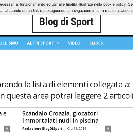
ecessari al funzionamento ed utili alle finalita illustrate nella cookie policy. 
IES
PRIVACY POLICY
, cliccando su un link o proseguendo la navigazione in altra maniera, acconse
CICLISMO
ALTRI SPORT
VIDEO
SLIDES
orando la lista di elementi collegata a:
In questa area potrai leggere 2 articoli
a e
Scandalo Croazia, giocatori
immortalati nudi in piscina
0
Redazione BlogDiSport
-
Giu 16, 2014
0