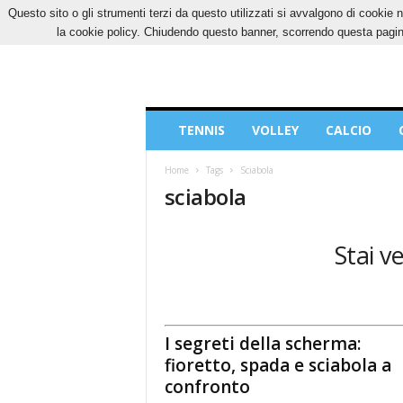
Questo sito o gli strumenti terzi da questo utilizzati si avvalgono di cookie n
SABATO, 8 AGOSTO 2026
CONTATTI
COOK
la cookie policy. Chiudendo questo banner, scorrendo questa pagina
Blog
TENNIS
VOLLEY
CALCIO
di
Sport
Home
Tags
Sciabola
sciabola
Stai v
I segreti della scherma:
fioretto, spada e sciabola a
confronto