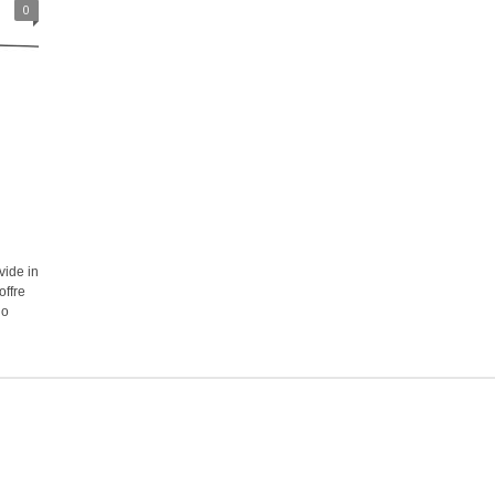
0
vide in
offre
do