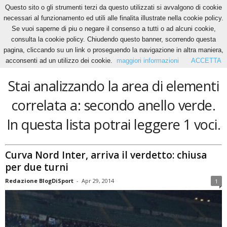
Questo sito o gli strumenti terzi da questo utilizzati si avvalgono di cookie
necessari al funzionamento ed utili alle finalita illustrate nella cookie policy.
Se vuoi saperne di piu o negare il consenso a tutti o ad alcuni cookie,
Home
Tags
Secondo anello verde
consulta la cookie policy. Chiudendo questo banner, scorrendo questa
secondo anello verde
pagina, cliccando su un link o proseguendo la navigazione in altra maniera,
acconsenti ad un utilizzo dei cookie.
maggiori informazioni
ACCETTA
Stai analizzando la area di elementi
correlata a: secondo anello verde.
In questa lista potrai leggere 1 voci.
Curva Nord Inter, arriva il verdetto: chiusa
per due turni
Redazione BlogDiSport
-
Apr 29, 2014
1