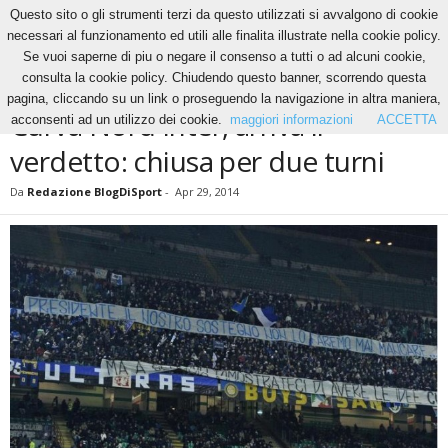
Questo sito o gli strumenti terzi da questo utilizzati si avvalgono di cookie
necessari al funzionamento ed utili alle finalita illustrate nella cookie policy.
Se vuoi saperne di piu o negare il consenso a tutti o ad alcuni cookie,
Home
News
Curva Nord Inter, arriva il verdetto: chiusa per due turni
consulta la cookie policy. Chiudendo questo banner, scorrendo questa
NEWS
pagina, cliccando su un link o proseguendo la navigazione in altra maniera,
Curva Nord Inter, arriva il
acconsenti ad un utilizzo dei cookie.
maggiori informazioni
ACCETTA
verdetto: chiusa per due turni
Da
Redazione BlogDiSport
-
Apr 29, 2014