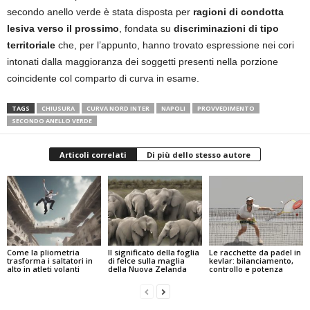
secondo anello verde è stata disposta per
ragioni di condotta
lesiva verso il prossimo
, fondata su
discriminazioni di tipo
territoriale
che, per l’appunto, hanno trovato espressione nei cori
intonati dalla maggioranza dei soggetti presenti nella porzione
coincidente col comparto di curva in esame.
TAGS
CHIUSURA
CURVA NORD INTER
NAPOLI
PROVVEDIMENTO
SECONDO ANELLO VERDE
Articoli correlati
Di più dello stesso autore
Come la pliometria
Il significato della foglia
Le racchette da padel in
trasforma i saltatori in
di felce sulla maglia
kevlar: bilanciamento,
alto in atleti volanti
della Nuova Zelanda
controllo e potenza