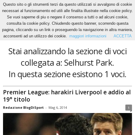
Questo sito o gli strumenti terzi da questo utilizzati si avvalgono di cookie
necessari al funzionamento ed utili alle finalita illustrate nella cookie policy.
Se vuoi saperne di piu o negare il consenso a tutti o ad alcuni cookie,
Home
Tags
Selhurst Park
consulta la cookie policy. Chiudendo questo banner, scorrendo questa
Selhurst Park
pagina, cliccando su un link o proseguendo la navigazione in altra maniera,
acconsenti ad un utilizzo dei cookie.
maggiori informazioni
ACCETTA
Stai analizzando la sezione di voci
collegata a: Selhurst Park.
In questa sezione esistono 1 voci.
Premier League: harakiri Liverpool e addio al
19° titolo
Redazione BlogDiSport
-
Mag 6, 2014
1