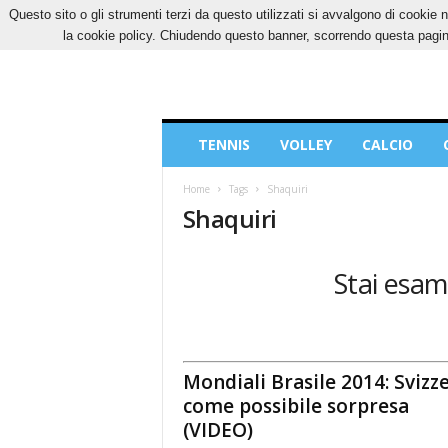
Questo sito o gli strumenti terzi da questo utilizzati si avvalgono di cookie n
SABATO, 8 AGOSTO 2026
CONTATTI
COOK
la cookie policy. Chiudendo questo banner, scorrendo questa pagina
Blog
TENNIS
VOLLEY
CALCIO
di
Sport
Home
Tags
Shaquiri
Shaquiri
Stai esami
Mondiali Brasile 2014: Svizz
come possibile sorpresa
(VIDEO)