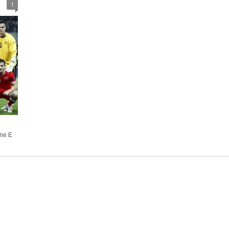
1
e
one E