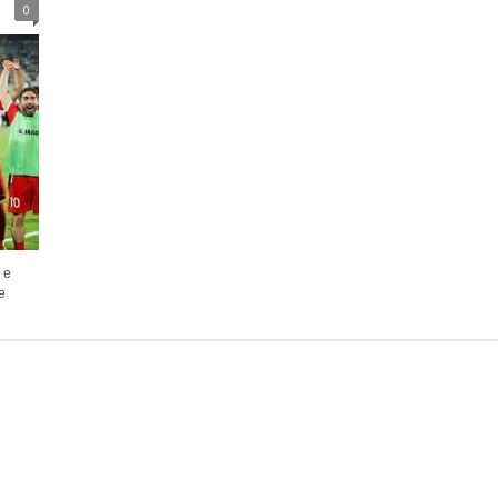
0
 e
e