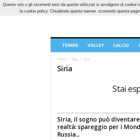
Questo sito o gli strumenti terzi da questo utilizzati si avvalgono di cookie n
GIOVEDÌ, 6 AGOSTO 2026
CONTATTI
COOK
la cookie policy. Chiudendo questo banner, scorrendo questa pagina
Blog
TENNIS
VOLLEY
CALCIO
di
Sport
Home
Tags
Siria
Siria
Stai es
Siria, il sogno può diventare
realtà: spareggio per i Mond
Russia...