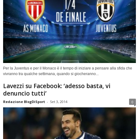
Per la Juventus e per il Monaco è il tempo di iniziare a pensare alla sfida che
vivranno tra qualche settimana, quando si giocheranno...
Lavezzi su Facebook: ‘adesso basta, vi
denuncio tutti’
Redazione BlogDiSport
-
Set 3, 2014
0