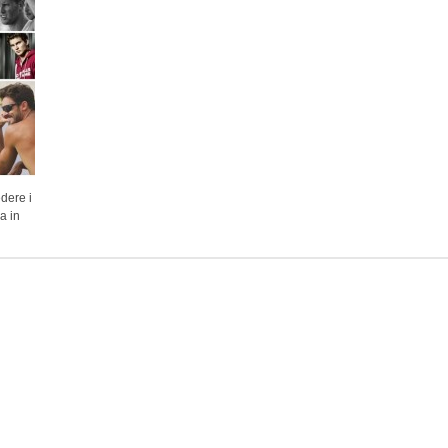
dere i
a in