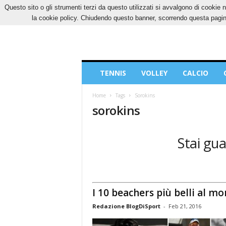
Questo sito o gli strumenti terzi da questo utilizzati si avvalgono di cookie n
SABATO, 8 AGOSTO 2026
CONTATTI
COOK
la cookie policy. Chiudendo questo banner, scorrendo questa pagina
Blog
TENNIS
VOLLEY
CALCIO
di
Sport
Home
Tags
Sorokins
sorokins
Stai gua
I 10 beachers più belli al m
Redazione BlogDiSport
-
Feb 21, 2016