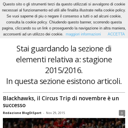
Questo sito o gli strumenti terzi da questo utilizzati si avvalgono di cookie
necessari al funzionamento ed utili alle finalita illustrate nella cookie policy.
Se vuoi saperne di piu o negare il consenso a tutti o ad alcuni cookie,
Home
Tags
Stagione 2015/2016
consulta la cookie policy. Chiudendo questo banner, scorrendo questa
stagione 2015/2016
pagina, cliccando su un link o proseguendo la navigazione in altra maniera,
acconsenti ad un utilizzo dei cookie.
maggiori informazioni
ACCETTA
Stai guardando la sezione di
elementi relativa a: stagione
2015/2016.
In questa sezione esistono articoli.
Blackhawks, il Circus Trip di novembre è un
successo
Redazione BlogDiSport
-
Nov 29, 2015
0