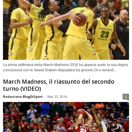
La prima settimana della March Madness 2016 ha appena avuto la sua degna
conclusione con le Sweet Sixteen disputatesi tra giovedì 24 e venerdì...
March Madness, il riassunto del secondo
turno (VIDEO)
Redazione BlogDiSport
-
Mar 22, 2016
0