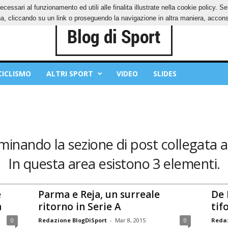
ecessari al funzionamento ed utili alle finalita illustrate nella cookie policy. 
IES
PRIVACY POLICY
, cliccando su un link o proseguendo la navigazione in altra maniera, acconse
CICLISMO
ALTRI SPORT
VIDEO
SLIDES
minando la sezione di post collegata a:
In questa area esistono 3 elementi.
e
Parma e Reja, un surreale
De 
a
ritorno in Serie A
tif
0
Redazione BlogDiSport
-
Mar 8, 2015
0
Redaz