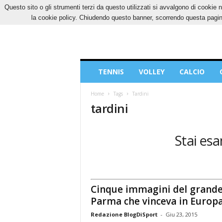
Questo sito o gli strumenti terzi da questo utilizzati si avvalgono di cookie n
SABATO, 8 AGOSTO 2026
CONTATTI
COOK
la cookie policy. Chiudendo questo banner, scorrendo questa pagina
Blog
TENNIS
VOLLEY
CALCIO
di
Sport
Home
Tags
Tardini
tardini
Stai esa
Cinque immagini del grand
Parma che vinceva in Europ
Redazione BlogDiSport
-
Giu 23, 2015