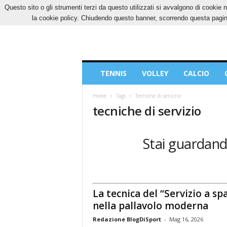
Questo sito o gli strumenti terzi da questo utilizzati si avvalgono di cookie n
GIOVEDÌ, 6 AGOSTO 2026
CONTATTI
COOK
la cookie policy. Chiudendo questo banner, scorrendo questa pagina
Blog
TENNIS
VOLLEY
CALCIO
di
Sport
Home
Tags
Tecniche di servizio
tecniche di servizio
Stai guardando
La tecnica del “Servizio a spa
nella pallavolo moderna
Redazione BlogDiSport
-
Mag 16, 2026