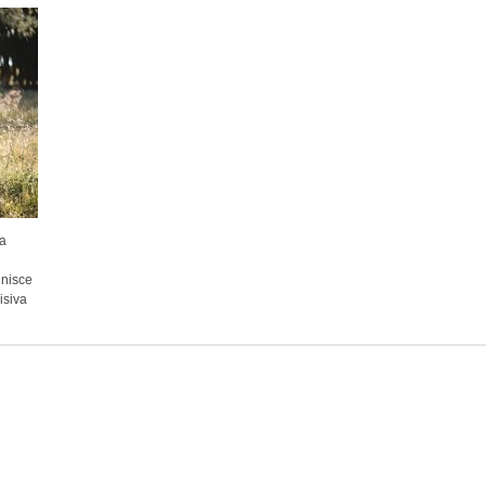
 a
unisce
isiva