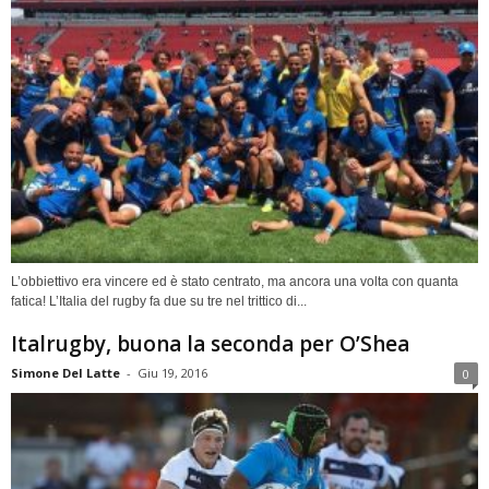
L’obbiettivo era vincere ed è stato centrato, ma ancora una volta con quanta
fatica! L’Italia del rugby fa due su tre nel trittico di...
Italrugby, buona la seconda per O’Shea
Simone Del Latte
-
Giu 19, 2016
0