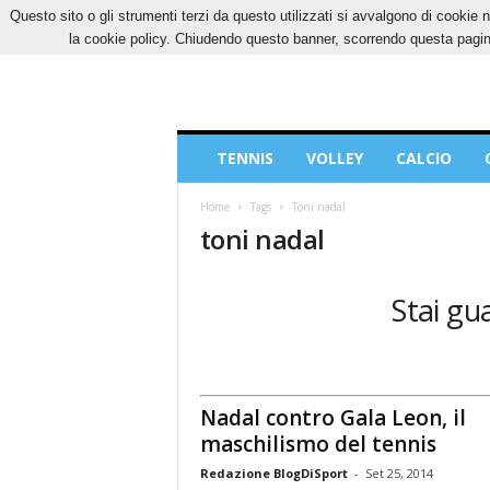
Questo sito o gli strumenti terzi da questo utilizzati si avvalgono di cookie n
SABATO, 8 AGOSTO 2026
CONTATTI
COOK
la cookie policy. Chiudendo questo banner, scorrendo questa pagina
Blog
TENNIS
VOLLEY
CALCIO
di
Sport
Home
Tags
Toni nadal
toni nadal
Stai gua
Nadal contro Gala Leon, il
maschilismo del tennis
Redazione BlogDiSport
-
Set 25, 2014