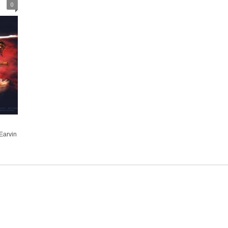
0
Earvin