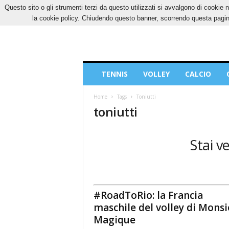
Questo sito o gli strumenti terzi da questo utilizzati si avvalgono di cookie n
GIOVEDÌ, 6 AGOSTO 2026
CONTATTI
COOK
la cookie policy. Chiudendo questo banner, scorrendo questa pagina
Blog
TENNIS
VOLLEY
CALCIO
di
Sport
Home
Tags
Toniutti
toniutti
Stai v
#RoadToRio: la Francia
maschile del volley di Mons
Magique