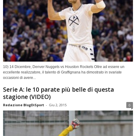
10) 14 Dicembre, Denver Nuggets vs Houston Rockets Oltre ad essere un
eccellente realizzatore, il talento di Graffignana ha dimostrato in svariate
occasioni di avere...
Serie A: le 10 parate più belle di questa
stagione (VIDEO)
Redazione BlogDiSport
-
Giu 2, 2015
0