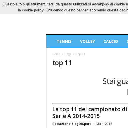
Questo sito o gli strumenti terzi da questo utilizzati si avvalgono di cookie n
VENERDÌ, 7 AGOSTO 2026
CONTATTI
COOK
la cookie policy. Chiudendo questo banner, scorrendo questa pagina
Blog
TENNIS
VOLLEY
CALCIO
di
Sport
Home
Tags
Top 11
top 11
Stai gu
La top 11 del campionato di
Serie A 2014-2015
Redazione BlogDiSport
-
Giu 4, 2015