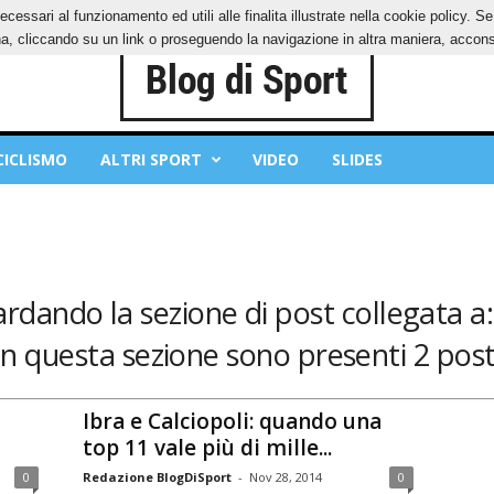
ecessari al funzionamento ed utili alle finalita illustrate nella cookie policy. 
IES
PRIVACY POLICY
, cliccando su un link o proseguendo la navigazione in altra maniera, acconse
CICLISMO
ALTRI SPORT
VIDEO
SLIDES
ardando la sezione di post collegata a:
In questa sezione sono presenti 2 post
Ibra e Calciopoli: quando una
top 11 vale più di mille...
0
Redazione BlogDiSport
-
Nov 28, 2014
0