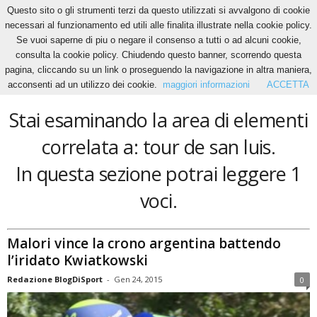
Questo sito o gli strumenti terzi da questo utilizzati si avvalgono di cookie
necessari al funzionamento ed utili alle finalita illustrate nella cookie policy.
Se vuoi saperne di piu o negare il consenso a tutti o ad alcuni cookie,
Home
Tags
Tour de san luis
consulta la cookie policy. Chiudendo questo banner, scorrendo questa
tour de san luis
pagina, cliccando su un link o proseguendo la navigazione in altra maniera,
acconsenti ad un utilizzo dei cookie.
maggiori informazioni
ACCETTA
Stai esaminando la area di elementi
correlata a: tour de san luis.
In questa sezione potrai leggere 1
voci.
Malori vince la crono argentina battendo
l’iridato Kwiatkowski
Redazione BlogDiSport
-
Gen 24, 2015
0