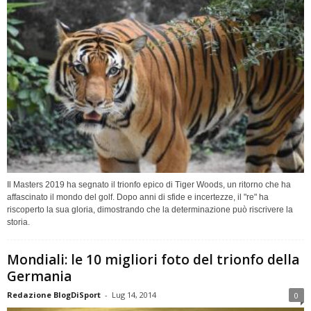
Il Masters 2019 ha segnato il trionfo epico di Tiger Woods, un ritorno che ha
affascinato il mondo del golf. Dopo anni di sfide e incertezze, il "re" ha
riscoperto la sua gloria, dimostrando che la determinazione può riscrivere la
storia.
Mondiali: le 10 migliori foto del trionfo della
Germania
Redazione BlogDiSport
-
Lug 14, 2014
0