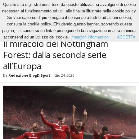
Questo sito o gli strumenti terzi da questo utilizzati si avvalgono di cookie
necessari al funzionamento ed utili alle finalita illustrate nella cookie policy.
Se vuoi saperne di piu o negare il consenso a tutti o ad alcuni cookie,
Home
Altri Sport
Football Americano
Il miracolo del Nottingham Forest: dalla
consulta la cookie policy. Chiudendo questo banner, scorrendo questa
seconda serie all’Europa
pagina, cliccando su un link o proseguendo la navigazione in altra maniera,
ALTRI SPORT
FOOTBALL AMERICANO
acconsenti ad un utilizzo dei cookie.
maggiori informazioni
ACCETTA
Il miracolo del Nottingham
Forest: dalla seconda serie
all’Europa
Da
Redazione BlogDiSport
-
Giu 24, 2026