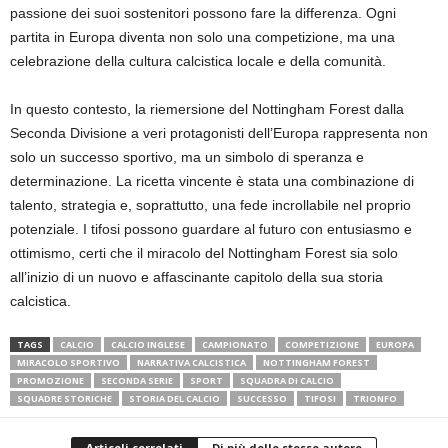
passione dei suoi sostenitori possono fare la differenza. Ogni
partita in Europa diventa non solo una competizione, ma una
celebrazione della cultura calcistica locale e della comunità.
In questo contesto, la riemersione del Nottingham Forest dalla
Seconda Divisione a veri protagonisti dell’Europa rappresenta non
solo un successo sportivo, ma un simbolo di speranza e
determinazione. La ricetta vincente è stata una combinazione di
talento, strategia e, soprattutto, una fede incrollabile nel proprio
potenziale. I tifosi possono guardare al futuro con entusiasmo e
ottimismo, certi che il miracolo del Nottingham Forest sia solo
all’inizio di un nuovo e affascinante capitolo della sua storia
calcistica.
TAGS
CALCIO
CALCIO INGLESE
CAMPIONATO
COMPETIZIONE
EUROPA
MIRACOLO SPORTIVO
NARRATIVA CALCISTICA
NOTTINGHAM FOREST
PROMOZIONE
SECONDA SERIE
SPORT
SQUADRA DI CALCIO
SQUADRE STORICHE
STORIA DEL CALCIO
SUCCESSO
TIFOSI
TRIONFO
Articoli correlati
Di più dello stesso autore