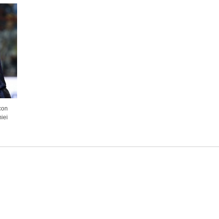
con
iei