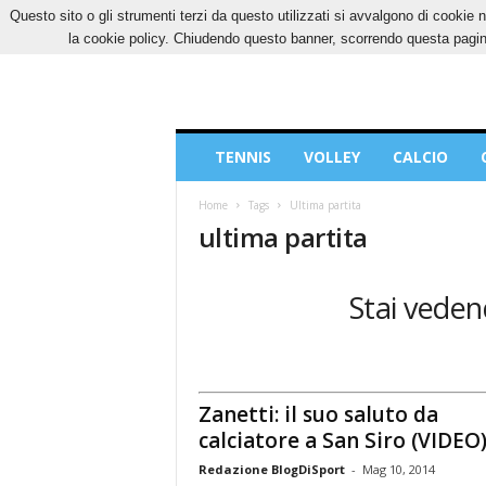
Questo sito o gli strumenti terzi da questo utilizzati si avvalgono di cookie n
DOMENICA, 9 AGOSTO 2026
CONTATTI
CO
la cookie policy. Chiudendo questo banner, scorrendo questa pagina
Blog
TENNIS
VOLLEY
CALCIO
di
Sport
Home
Tags
Ultima partita
ultima partita
Stai veden
Zanetti: il suo saluto da
calciatore a San Siro (VIDEO
Redazione BlogDiSport
-
Mag 10, 2014