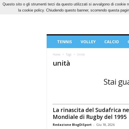
Questo sito o gli strumenti terzi da questo utilizzati si avvalgono di cookie n
VENERDÌ, 7 AGOSTO 2026
CONTATTI
COOK
la cookie policy. Chiudendo questo banner, scorrendo questa pagina
Blog
TENNIS
VOLLEY
CALCIO
di
Sport
Home
Tags
Unità
unità
Stai gu
La rinascita del Sudafrica ne
Mondiale di Rugby del 1995
Redazione BlogDiSport
-
Giu 18, 2026