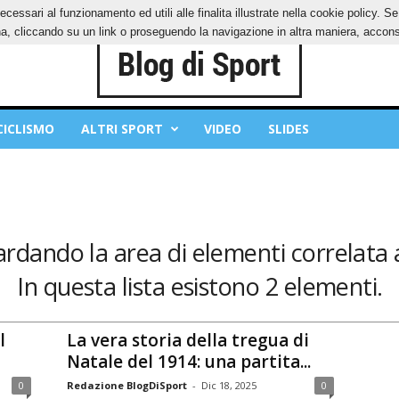
ecessari al funzionamento ed utili alle finalita illustrate nella cookie policy. 
IES
PRIVACY POLICY
, cliccando su un link o proseguendo la navigazione in altra maniera, acconse
CICLISMO
ALTRI SPORT
VIDEO
SLIDES
ardando la area di elementi correlata a
In questa lista esistono 2 elementi.
l
La vera storia della tregua di
Natale del 1914: una partita...
0
Redazione BlogDiSport
-
Dic 18, 2025
0