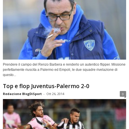
Prendere il campo del Renzo Barbera e renderlo un autentico flipper. Missione
perfettamente riuscita a Palermo ed Empoli, le due squadre rivelazione di
questo...
Top e flop Juventus-Palermo 2-0
Redazione BlogDiSport
-
Ott 26, 2014
0