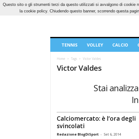
Questo sito o gli strumenti terzi da questo utilizzati si avvalgono di cookie n
VENERDÌ, 7 AGOSTO 2026
CONTATTI
COOK
la cookie policy. Chiudendo questo banner, scorrendo questa pagina
Blog
TENNIS
VOLLEY
CALCIO
di
Sport
Home
Tags
Victor Valdes
Victor Valdes
Stai analizz
In
Calciomercato: è l’ora degli
svincolati
Redazione BlogDiSport
-
Set 6, 2014