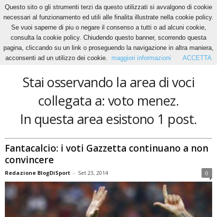
Questo sito o gli strumenti terzi da questo utilizzati si avvalgono di cookie
necessari al funzionamento ed utili alle finalita illustrate nella cookie policy.
Se vuoi saperne di piu o negare il consenso a tutti o ad alcuni cookie,
Home
Tags
Voto menez
consulta la cookie policy. Chiudendo questo banner, scorrendo questa
voto menez
pagina, cliccando su un link o proseguendo la navigazione in altra maniera,
acconsenti ad un utilizzo dei cookie.
maggiori informazioni
ACCETTA
Stai osservando la area di voci
collegata a: voto menez.
In questa area esistono 1 post.
Fantacalcio: i voti Gazzetta continuano a non
convincere
Redazione BlogDiSport
-
Set 23, 2014
0