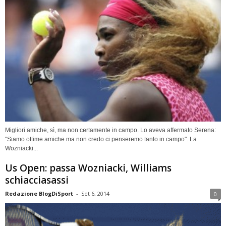
Migliori amiche, sì, ma non certamente in campo. Lo aveva affermato Serena:
"Siamo ottime amiche ma non credo ci penseremo tanto in campo". La
Wozniacki...
Us Open: passa Wozniacki, Williams
schiacciasassi
Redazione BlogDiSport
-
Set 6, 2014
0