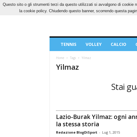
Questo sito o gli strumenti terzi da questo utilizzati si avvalgono di cookie n
GIOVEDÌ, 6 AGOSTO 2026
CONTATTI
COOK
la cookie policy. Chiudendo questo banner, scorrendo questa pagina
Blog
TENNIS
VOLLEY
CALCIO
di
Sport
Home
Tags
Yilmaz
Yilmaz
Stai gu
Lazio-Burak Yilmaz: ogni an
la stessa storia
Redazione BlogDiSport
-
Lug 1, 2015