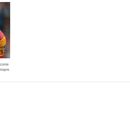
e come
riapre