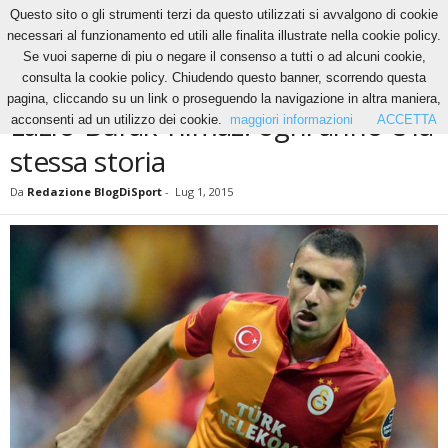
Questo sito o gli strumenti terzi da questo utilizzati si avvalgono di cookie
necessari al funzionamento ed utili alle finalita illustrate nella cookie policy.
Se vuoi saperne di piu o negare il consenso a tutti o ad alcuni cookie,
Home
News
Lazio-Burak Yilmaz: ogni anno è la stessa storia
consulta la cookie policy. Chiudendo questo banner, scorrendo questa
NEWS
pagina, cliccando su un link o proseguendo la navigazione in altra maniera,
Lazio-Burak Yilmaz: ogni anno è la
acconsenti ad un utilizzo dei cookie.
maggiori informazioni
ACCETTA
stessa storia
Da
Redazione BlogDiSport
-
Lug 1, 2015