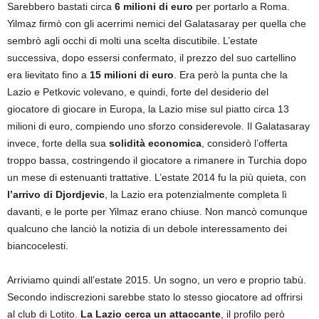
Sarebbero bastati circa
6 milioni di euro
per portarlo a Roma.
Yilmaz firmò con gli acerrimi nemici del Galatasaray per quella che
sembrò agli occhi di molti una scelta discutibile. L’estate
successiva, dopo essersi confermato, il prezzo del suo cartellino
era lievitato fino a
15 milioni di euro
. Era però la punta che la
Lazio e Petkovic volevano, e quindi, forte del desiderio del
giocatore di giocare in Europa, la Lazio mise sul piatto circa 13
milioni di euro, compiendo uno sforzo considerevole. Il Galatasaray
invece, forte della sua
solidità economica
, considerò l’offerta
troppo bassa, costringendo il giocatore a rimanere in Turchia dopo
un mese di estenuanti trattative. L’estate 2014 fu la più quieta, con
l’arrivo di Djordjevic
, la Lazio era potenzialmente completa lì
davanti, e le porte per Yilmaz erano chiuse. Non mancò comunque
qualcuno che lanciò la notizia di un debole interessamento dei
biancocelesti.
Arriviamo quindi all’estate 2015. Un sogno, un vero e proprio tabù.
Secondo indiscrezioni sarebbe stato lo stesso giocatore ad offrirsi
al club di Lotito.
La Lazio cerca un attaccante
, il profilo però