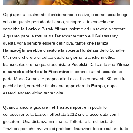
Oggi apre ufficialmente il calciomercato estivo, e come accade ogni
volta in questo periodo dell’anno, si riapre la telenovela che
vorrebbe
la Lazio e Burak Yilmaz
insieme ad un tavolo a trattare.
A quanto pare la rottura tra l’attaccante turco e il Galatasaray
questa volta sembra essere definitiva, tant’è che
Hamza
Hamzaoğlu
avrebbe chiesto alla società Huntelaar dello Schalke
04, nome che era circolato qualche giorno fa anche in ottica
biancoceleste e ha quasi acquistato Podolski. Dal canto suo
Yilmaz
si sarebbe offerto alla Fiorentina
in cerca di un attaccante se
parte Mario Gomez, e proprio alla Lazio. Il centravanti, 30 anni fra
pochi giorni, vorrebbe finalmente approdare in Europa, dopo
esserci andato vicino tante volte.
Quando ancora giocava nel
Trazbonspor
, e in pochi lo
conoscevano, la Lazio, nell’estate 2012 si era accordata con il
giocatore. Una distanza minima tra l’offerta e la richiesta del
Trazbonspor, che aveva dei problemi finanziari, fecero saltare tutto.