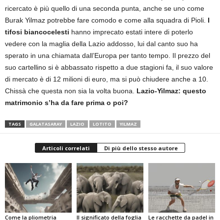
ricercato è più quello di una seconda punta, anche se uno come
Burak Yilmaz potrebbe fare comodo e come alla squadra di Pioli.
I
tifosi biancocelesti
hanno imprecato estati intere di poterlo
vedere con la maglia della Lazio addosso, lui dal canto suo ha
sperato in una chiamata dall’Europa per tanto tempo. Il prezzo del
suo cartellino si è abbassato rispetto a due stagioni fa, il suo valore
di mercato è di 12 milioni di euro, ma si può chiudere anche a 10.
Chissà che questa non sia la volta buona.
Lazio-Yilmaz: questo
matrimonio s’ha da fare prima o poi?
TAGS
GALATASARAY
LAZIO
LOTITO
YILMAZ
Articoli correlati
Di più dello stesso autore
Come la pliometria
Il significato della foglia
Le racchette da padel in