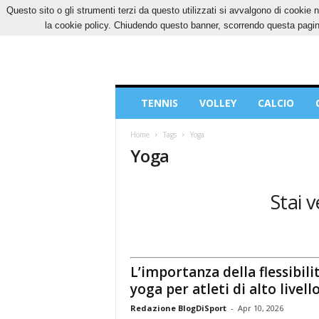
Questo sito o gli strumenti terzi da questo utilizzati si avvalgono di cookie n
GIOVEDÌ, 6 AGOSTO 2026
CONTATTI
COOK
la cookie policy. Chiudendo questo banner, scorrendo questa pagina
Blog
TENNIS
VOLLEY
CALCIO
di
Sport
Home
Tags
Yoga
Yoga
Stai v
L’importanza della flessibilit
yoga per atleti di alto livell
Redazione BlogDiSport
-
Apr 10, 2026