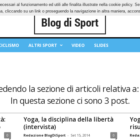
ecessari al funzionamento ed utili alle finalita illustrate nella cookie policy. 
IES
PRIVACY POLICY
, cliccando su un link o proseguendo la navigazione in altra maniera, acconse
CICLISMO
ALTRI SPORT
VIDEO
SLIDES
edendo la sezione di articoli relativa a
In questa sezione ci sono 3 post.
à:
Yoga, la disciplina della libertà
Yog
o
(intervista)
ris
0
Redazione BlogDiSport
-
Set 15, 2014
0
Redaz