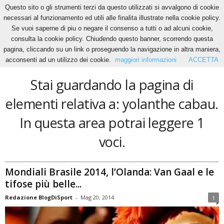
Questo sito o gli strumenti terzi da questo utilizzati si avvalgono di cookie
necessari al funzionamento ed utili alle finalita illustrate nella cookie policy.
Se vuoi saperne di piu o negare il consenso a tutti o ad alcuni cookie,
Home
Tags
Yolanthe cabau
consulta la cookie policy. Chiudendo questo banner, scorrendo questa
yolanthe cabau
pagina, cliccando su un link o proseguendo la navigazione in altra maniera,
acconsenti ad un utilizzo dei cookie.
maggiori informazioni
ACCETTA
Stai guardando la pagina di
elementi relativa a: yolanthe cabau.
In questa area potrai leggere 1
voci.
Mondiali Brasile 2014, l’Olanda: Van Gaal e le
tifose più belle...
Redazione BlogDiSport
-
Mag 20, 2014
1