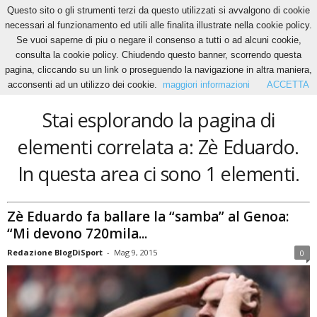
Questo sito o gli strumenti terzi da questo utilizzati si avvalgono di cookie
necessari al funzionamento ed utili alle finalita illustrate nella cookie policy.
Se vuoi saperne di piu o negare il consenso a tutti o ad alcuni cookie,
Home
Tags
Zè Eduardo
consulta la cookie policy. Chiudendo questo banner, scorrendo questa
Zè Eduardo
pagina, cliccando su un link o proseguendo la navigazione in altra maniera,
acconsenti ad un utilizzo dei cookie.
maggiori informazioni
ACCETTA
Stai esplorando la pagina di
elementi correlata a: Zè Eduardo.
In questa area ci sono 1 elementi.
Zè Eduardo fa ballare la “samba” al Genoa:
“Mi devono 720mila...
Redazione BlogDiSport
-
Mag 9, 2015
0