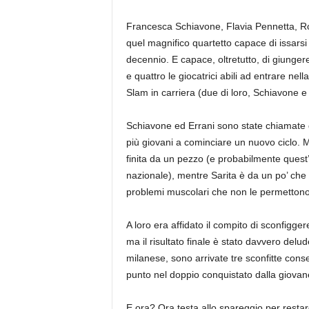
Francesca Schiavone, Flavia Pennetta, Robe
quel magnifico quartetto capace di issars
decennio. E capace, oltretutto, di giungere 
e quattro le giocatrici abili ad entrare ne
Slam in carriera (due di loro, Schiavone e
Schiavone ed Errani sono state chiamate 
più giovani a cominciare un nuovo ciclo.
finita da un pezzo (e probabilmente quest’
nazionale), mentre Sarita è da un po’ che 
problemi muscolari che non le permettono
A loro era affidato il compito di sconfigger
ma il risultato finale è stato davvero delu
milanese, sono arrivate tre sconfitte conse
punto nel doppio conquistato dalla giovan
E ora? Ora testa allo spareggio per restare