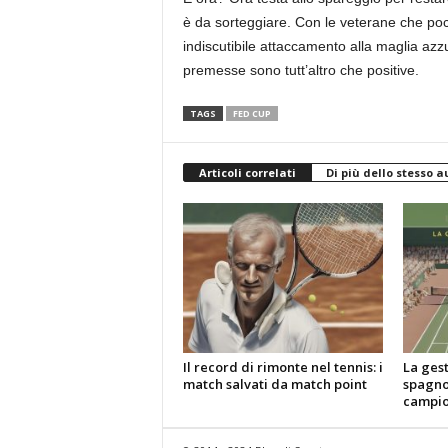
è da sorteggiare. Con le veterane che po
indiscutibile attaccamento alla maglia azz
premesse sono tutt’altro che positive.
TAGS
FED CUP
Articoli correlati
Di più dello stesso a
Il record di rimonte nel tennis: i
La gest
match salvati da match point
spagnol
campio