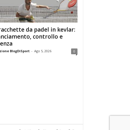
racchette da padel in kevlar:
anciamento, controllo e
enza
ione BlogDiSport
-
Ago 5, 2026
0