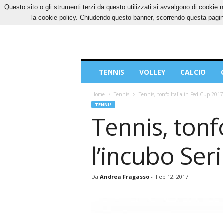
Questo sito o gli strumenti terzi da questo utilizzati si avvalgono di cookie n
VENERDÌ, 7 AGOSTO 2026
CONTATTI
COOK
la cookie policy. Chiudendo questo banner, scorrendo questa pagina
Blog
TENNIS
VOLLEY
CALCIO
di
Sport
Home
Tennis
Tennis, tonfo Italia in Fed Cup 2017:
TENNIS
Tennis, tonf
l’incubo Ser
Da
Andrea Fragasso
-
Feb 12, 2017