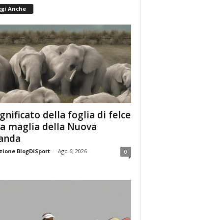
ggi Anche
ignificato della foglia di felce
la maglia della Nuova
anda
ione BlogDiSport
-
Ago 6, 2026
0