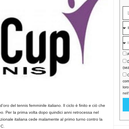
A
D
(sez
C
comu
lor
nell
oro del tennis femminile italiano. Il ciclo è finito e ciò che
seo. Per la prima volta dopo quindici anni retrocessa nel
azionale italiana cede malamente al primo turno contro la
 C.