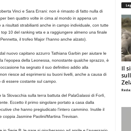
Le
rta Vinci e Sara Errani: non è rimasto di fatto nulla di
i per ben quattro volte in cima al mondo in appena un
a risultati strabilianti anche in campo individuale, con tutte
lla top 10 del ranking wta e a raggiungere almeno una finale
 Pennetta, il trofeo Major l’hanno anche alzato).
dal nuovo capitano azzurro Tathiana Garbin per aiutare le
 Ma l’epopea della Leonessa, nonostante qualche sprazzo, è
Il s
occasione ha segnato il suo definitivo addio alla
sul
non riesce ad esprimersi su buoni livelli, anche a causa di
Zel
 di essere costante sul campo.
Redaz
e la Slovacchia sulla terra battuta del PalaGalassi di Forlì,
dente. Eccetto il primo singolare portato a casa dalla
cutive che hanno pregiudicato l’intero cammino. Inutile il
e coppia Jasmine Paolini/Martina Trevisan.
 in Serie B: le gare si giocheranno ad aprile e l’avversario