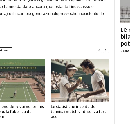
co hanno da dare ancora (nonostante l’indiscusso e
urra) e il ricambio generazionalepressoché inesistente, le
Le 
bil
pot
utore
Redaz
ione dei vivai nel tennis
Le statistiche insolite del
o: la fabbrica dei
tennis: i match vinti senza fare
ni
ace