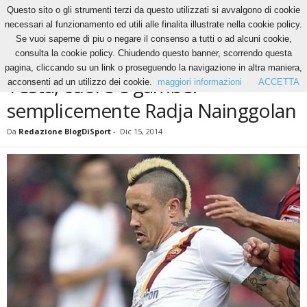
Questo sito o gli strumenti terzi da questo utilizzati si avvalgono di cookie
necessari al funzionamento ed utili alle finalita illustrate nella cookie policy.
Se vuoi saperne di piu o negare il consenso a tutti o ad alcuni cookie,
Home
News
Testa, cuore e gambe: semplicemente Radja Nainggolan
consulta la cookie policy. Chiudendo questo banner, scorrendo questa
NEWS
pagina, cliccando su un link o proseguendo la navigazione in altra maniera,
Testa, cuore e gambe:
acconsenti ad un utilizzo dei cookie.
maggiori informazioni
ACCETTA
semplicemente Radja Nainggolan
Da
Redazione BlogDiSport
-
Dic 15, 2014