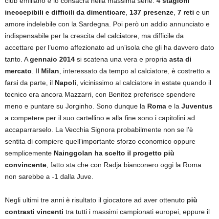
club emiliano e lo consacra nella massima serie.
4 stagioni
ineccepibili e difficili da dimenticare
,
137 presenze
,
7 reti
e un
amore indelebile con la Sardegna. Poi però un addio annunciato e
indispensabile per la crescita del calciatore, ma difficile da
accettare per l’uomo affezionato ad un’isola che gli ha davvero dato
tanto. A
gennaio 2014
si scatena una vera e propria
asta di
mercato
. Il
Milan
, interessato da tempo al calciatore, è costretto a
farsi da parte, il
Napoli
, vicinissimo al calciatore in estate quando il
tecnico era ancora Mazzarri, con Benitez preferisce spendere
meno e puntare su Jorginho. Sono dunque la
Roma
e la
Juventus
a competere per il suo cartellino e alla fine sono i capitolini ad
accaparrarselo. La Vecchia Signora probabilmente non se l’è
sentita di compiere quell’importante sforzo economico oppure
semplicemente
Nainggolan ha scelto il progetto più
convincente
, fatto sta che con Radja bianconero oggi la Roma
non sarebbe a -1 dalla Juve.
Negli ultimi tre anni è risultato il giocatore ad aver ottenuto
più
contrasti vincenti
tra tutti i massimi campionati europei, eppure il