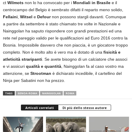
ct
Wilmots
non lo ha convocato per i
Mondiali in Brasile
e il
centrocampo del Belgio è sembrato difatti il reparto meno solido,
Fellaini
,
Witsel
e
Defour
non possono stargli davanti. Comunque
a partire da settembre è stato chiamato tre volte in Nazionale e
Nainggolan ha saputo rispondere con grandi prestazioni ed una
rete nel pareggio valido per le qualificazioni ad Euro 2016 contro la
Bosnia. Impossibile davvero che non piaccia, è un giocatore troppo
completo. Non è molto alto è vero ma è dotato di una
fisicità e
atleticità straripanti
. Se avete bisogno di un calciatore che associ
e vi assicuri
qualità e quantità
, Nainggolan fa al caso vostro ma
attenzione, se
Strootman
è dichiarato incedibile, il cartellino del
Ninja per Sabatini non ha prezzo.
TAGS
GENOA-ROMA
NAINGGOLAN
ROMA
Articoli correlati
Di più dello stesso autore