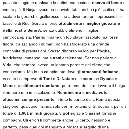
passata stagione qualcuno lo definì una costosa
riserva di lusso
e
niente più. Il Ninja invece ha convinto tutti, anche i più scettici, e ha
scalato le gerarchie giallorosse fino a diventare un imprescindibile
tassello di Rudi Garcia e forse
attualmente il miglior giocatore
della nostra Serie A
, senza dubbio almeno il miglior
centrocampista.
Pjanic
rimane un top player assoluto ma forse
finora, tralasciando i numeri, non ha sfoderato una grande
continuità di prestazioni. Stesso discorso valido per
Pogba
,
fuoriclasse immenso, ma a tratti altalenante. Per non parlare di
Vidal
che sembra invece un lontano parente del cileno che
conosciamo. Ma in un campionato dove gli
attaccanti faticano
,
eccetto i sempreverdi
Toni
e
Di Natale
e le sorprese
Dybala
e
Menez
, e i
difensori stentano
, potremmo definire davvero il belga
il numero uno in circolazione.
Rendimento e media voto
altissimi
,
sempre presente
in tutte le partite della Roma questa
stagione, qualcuno insinua solo per l’infortunio di Strootman, per un
totale di
1.661 minuti giocati
,
3 gol
siglati e
5 assist
forniti ai
compagni. Gli errori li commette anche lui certo, nessuno è
perfetto, pesa quel gol mangiato a Mosca a seguito di una