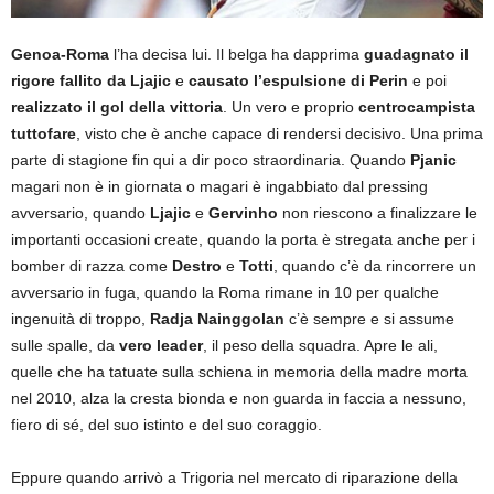
Genoa-Roma
l’ha decisa lui. Il belga ha dapprima
guadagnato il
rigore fallito da Ljajic
e
causato l’espulsione di Perin
e poi
realizzato il gol della vittoria
. Un vero e proprio
centrocampista
tuttofare
, visto che è anche capace di rendersi decisivo. Una prima
parte di stagione fin qui a dir poco straordinaria. Quando
Pjanic
magari non è in giornata o magari è ingabbiato dal pressing
avversario, quando
Ljajic
e
Gervinho
non riescono a finalizzare le
importanti occasioni create, quando la porta è stregata anche per i
bomber di razza come
Destro
e
Totti
, quando c’è da rincorrere un
avversario in fuga, quando la Roma rimane in 10 per qualche
ingenuità di troppo,
Radja Nainggolan
c’è sempre e si assume
sulle spalle, da
vero leader
, il peso della squadra. Apre le ali,
quelle che ha tatuate sulla schiena in memoria della madre morta
nel 2010, alza la cresta bionda e non guarda in faccia a nessuno,
fiero di sé, del suo istinto e del suo coraggio.
Eppure quando arrivò a Trigoria nel mercato di riparazione della