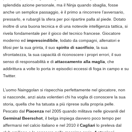
splendida azione personale, ma il Ninja quando sbaglia, fosse
anche un semplice passaggio, è il primo a rincorrere l’avversario,
pressarlo, e rubargli la sfera per poi ripartire palla al piede. Dotato
inoltre di una buona tecnica e di una notevole intelligenza tattica, si
rivela fondamentale per il gioco del tecnico francese. Giocatore
moderno ed
imprescindibile
, lodato da compagni, allenatori e
tifosi per la sua grinta, il suo
spirito di sacrificio
, la sua
sfrontatezza, la sua capacità di riconoscere i propri errori, il suo
senso di responsabilità e di
attaccamento alla maglia
, che
addirittura a volte lo porta in episodici eccessi di foga in campo e su
Twitter.
L’uomo Nainggolan si rispecchia perfettamente nel giocatore, non
si nasconde, anzi aiuta volentieri chi ha voglia di conoscere la sua
storia, quella che ha tatuata a più riprese sulla propria pelle.
Pescato dal
Piacenza
nel 2005 quando militava nelle giovanili del
Germinal Beerschot
, il belga impiega davvero poco tempo per
affermarsi nel calcio italiano e nel 2010 il
Cagliari
lo preleva dal