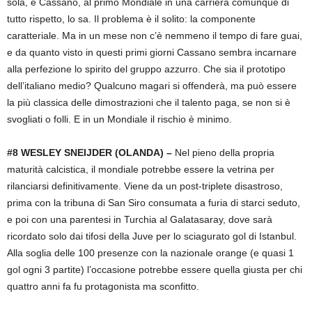
sola, e Cassano, al primo Mondiale in una carriera comunque di
tutto rispetto, lo sa. Il problema è il solito: la componente
caratteriale. Ma in un mese non c’è nemmeno il tempo di fare guai,
e da quanto visto in questi primi giorni Cassano sembra incarnare
alla perfezione lo spirito del gruppo azzurro. Che sia il prototipo
dell’italiano medio? Qualcuno magari si offenderà, ma può essere
la più classica delle dimostrazioni che il talento paga, se non si è
svogliati o folli. E in un Mondiale il rischio è minimo.
#8 WESLEY SNEIJDER (OLANDA) –
Nel pieno della propria
maturità calcistica, il mondiale potrebbe essere la vetrina per
rilanciarsi definitivamente. Viene da un post-triplete disastroso,
prima con la tribuna di San Siro consumata a furia di starci seduto,
e poi con una parentesi in Turchia al Galatasaray, dove sarà
ricordato solo dai tifosi della Juve per lo sciagurato gol di Istanbul.
Alla soglia delle 100 presenze con la nazionale orange (e quasi 1
gol ogni 3 partite) l’occasione potrebbe essere quella giusta per chi
quattro anni fa fu protagonista ma sconfitto.