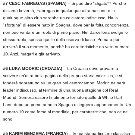
#7 CESC FABREGAS (SPAGNA) –
Si può dire “sfigato”? Perchè
diciamo la verità, Fabregas in qualunque altra nazione e in
qualunque altro club sarebbe un calciatore indiscusso. Ha la
“sfortuna” di essere nato in Spagna, dove per la folta concorrenza
non può vantare un ruolo di primo piano. Nel Barcellona svolge lo
stesso ruolo, spesso quello della riserva di lusso. Prima o poi
arriverà il suo momento, perchè ha caratteristiche da vero numero
10. Anzi, magari è già arrivato.
#6 LUKA MODRIC (CROAZIA) –
La Croazia deve provare a
scrivere un’altra bella pagina della propria storia calcistica, e si
fonderà soprattutto su un gran bel centrocampo. Modric ne sarà
leader indiscusso, al termine di una buona stagione col Real
Madrid. Sembra essere finalmente tornato quello di White Hart
Lane dopo un primo anno in Spagna di leggero appannamento. Un
numero 10 come forse al mondiale, per caratteristiche, non ce ne
sono.
#5 KARIM BENZEMA (FRANCIA) –
In questa particolare classifica