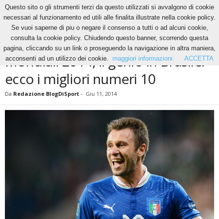
Questo sito o gli strumenti terzi da questo utilizzati si avvalgono di cookie
necessari al funzionamento ed utili alle finalita illustrate nella cookie policy.
Se vuoi saperne di piu o negare il consenso a tutti o ad alcuni cookie,
Home
News
Mondiali 2014, il genio in Brasile: ecco i migliori numeri 10
consulta la cookie policy. Chiudendo questo banner, scorrendo questa
NEWS
pagina, cliccando su un link o proseguendo la navigazione in altra maniera,
Mondiali 2014, il genio in Brasile:
acconsenti ad un utilizzo dei cookie.
maggiori informazioni
ACCETTA
ecco i migliori numeri 10
Da
Redazione BlogDiSport
-
Giu 11, 2014