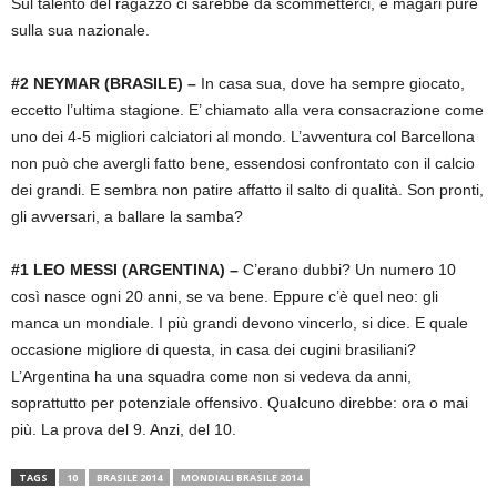
Sul talento del ragazzo ci sarebbe da scommetterci, e magari pure
sulla sua nazionale.
#2 NEYMAR (BRASILE) –
In casa sua, dove ha sempre giocato,
eccetto l’ultima stagione. E’ chiamato alla vera consacrazione come
uno dei 4-5 migliori calciatori al mondo. L’avventura col Barcellona
non può che avergli fatto bene, essendosi confrontato con il calcio
dei grandi. E sembra non patire affatto il salto di qualità. Son pronti,
gli avversari, a ballare la samba?
#1 LEO MESSI (ARGENTINA) –
C’erano dubbi? Un numero 10
così nasce ogni 20 anni, se va bene. Eppure c’è quel neo: gli
manca un mondiale. I più grandi devono vincerlo, si dice. E quale
occasione migliore di questa, in casa dei cugini brasiliani?
L’Argentina ha una squadra come non si vedeva da anni,
soprattutto per potenziale offensivo. Qualcuno direbbe: ora o mai
più. La prova del 9. Anzi, del 10.
TAGS
10
BRASILE 2014
MONDIALI BRASILE 2014