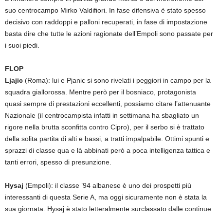
suo centrocampo Mirko Valdifiori. In fase difensiva è stato spesso
decisivo con raddoppi e palloni recuperati, in fase di impostazione
basta dire che tutte le azioni ragionate dell’Empoli sono passate per
i suoi piedi.
FLOP
Ljajic
(Roma): lui e Pjanic si sono rivelati i peggiori in campo per la
squadra giallorossa. Mentre però per il bosniaco, protagonista
quasi sempre di prestazioni eccellenti, possiamo citare l’attenuante
Nazionale (il centrocampista infatti in settimana ha sbagliato un
rigore nella brutta sconfitta contro Cipro), per il serbo si è trattato
della solita partita di alti e bassi, a tratti impalpabile. Ottimi spunti e
sprazzi di classe qua e là abbinati però a poca intelligenza tattica e
tanti errori, spesso di presunzione.
Hysaj
(Empoli): il classe ’94 albanese è uno dei prospetti più
interessanti di questa Serie A, ma oggi sicuramente non è stata la
sua giornata. Hysaj è stato letteralmente surclassato dalle continue