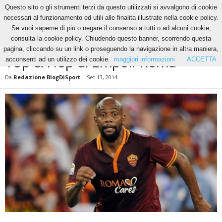
Questo sito o gli strumenti terzi da questo utilizzati si avvalgono di cookie
necessari al funzionamento ed utili alle finalita illustrate nella cookie policy.
Se vuoi saperne di piu o negare il consenso a tutti o ad alcuni cookie,
Home
News
Top & Flop di Empoli-Roma
consulta la cookie policy. Chiudendo questo banner, scorrendo questa
NEWS
pagina, cliccando su un link o proseguendo la navigazione in altra maniera,
Top & Flop di Empoli-Roma
acconsenti ad un utilizzo dei cookie.
maggiori informazioni
ACCETTA
Da
Redazione BlogDiSport
-
Set 13, 2014