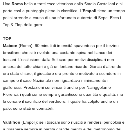
Una
Roma
bella a tratti esce vittoriosa dallo Stadio Castellani e si
porta così a punteggio pieno in classifica. L’
Empoli
tiene un tempo
poi si arrende a causa di una sfortunata autorete di Sepe. Ecco i
Top & Flop della gara:
TOP
Maicon
(Roma): 90 minuti di intensità spaventosa per il terzino
brasiliano che si è rivelato una costante spina nel fianco dei
toscani. L’esclusione dalla Seleçao per motivi disciplinari non
ancora del tutto chiari è già un lontano ricordo, Garcia d’altronde
era stato chiaro, il giocatore era pronto e motivato a scendere in
campo e il caso Nazionale non riguardava minimamente i
giallorossi. Prestazioni convincenti anche per Nainggolan e
Florenzi, i quali come sempre garantiscono quantità e qualità, ma
la corsa e il sacrificio del verdeoro, il quale ha colpito anche un
palo, sono stati encomiabili.
Valdifiori
(Empoli): se i toscani sono riusciti a rendersi pericolosi e
a rimanere sempre in partita grande merito è del metronomo del