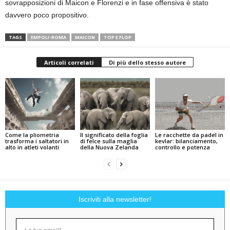
sovrapposizioni di Maicon e Florenzi e in fase offensiva è stato
davvero poco propositivo.
TAGS
EMPOLI-ROMA
MAICON
TOP E FLOP
Articoli correlati
Di più dello stesso autore
Come la pliometria
Il significato della foglia
Le racchette da padel in
trasforma i saltatori in
di felce sulla maglia
kevlar: bilanciamento,
alto in atleti volanti
della Nuova Zelanda
controllo e potenza
Iscriviti alla newsletter!