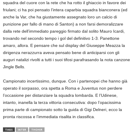
squadra del cuore con la rete che ha rotto il ghiaccio in favore dei
friulani; ci ha poi pensato l’intera caparbia squadra bianconera (ed
anche la Var, che ha giustamente assegnato loro un calcio di
punizione per fallo di mano di Santon) a non farsi demoralizzare
dalla rete dell’immediato pareggio firmato dal solito Mauro Icardi,
trovando nel secondo tempo i gol del definitivo 1-3. Panettone
amaro, allora. E pensare che sul display del Giuseppe Meazza la
dirigenza nerazzurra aveva pensato bene di anticiparsi con gli
auguri natalizi rivolti a tutti i suoi tifosi parafrasando la nota canzone
Jingle Bells.
Campionato incertissimo, dunque. Con i partenopei che hanno già
operato il sorpasso, ora spetta a Roma e Juventus non perdere
l’occasione per distanziare la squadra lombarda. E l’Udinese,
intanto, inanella la terza vittoria consecutiva: dopo l’opacissima
prima parte di campionato sotto la guida di Gigi Delneri, ecco la
pronta riscossa e l’immediata risalita in classifica.
TAGS
INTER
THOHIR