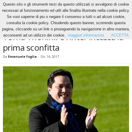
Questo sito o gli strumenti terzi da questo utilizzati si avvalgono di cookie
necessari al funzionamento ed utili alle finalita illustrate nella cookie policy.
Se vuoi saperne di piu o negare il consenso a tutti o ad alcuni cookie,
Home
Calcio
Torna Thohir… e l’Inter incassa la prima sconfitta
consulta la cookie policy. Chiudendo questo banner, scorrendo questa
CALCIO
pagina, cliccando su un link o proseguendo la navigazione in altra maniera,
Torna Thohir… e l’Inter incassa la
acconsenti ad un utilizzo dei cookie.
maggiori informazioni
ACCETTA
prima sconfitta
Da
Emanuele Foglia
-
Dic 16, 2017