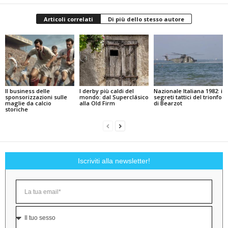
Articoli correlati
Di più dello stesso autore
Il business delle
I derby più caldi del
Nazionale Italiana 1982: i
sponsorizzazioni sulle
mondo: dal Superclásico
segreti tattici del trionfo
maglie da calcio
alla Old Firm
di Bearzot
storiche
Iscriviti alla newsletter!