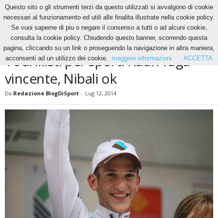
Questo sito o gli strumenti terzi da questo utilizzati si avvalgono di cookie
necessari al funzionamento ed utili alle finalita illustrate nella cookie policy.
Se vuoi saperne di piu o negare il consenso a tutti o ad alcuni cookie,
Home
Altri Sport
Tour…isti per sport: Kadri fuga vincente, Nibali ok
consulta la cookie policy. Chiudendo questo banner, scorrendo questa
ALTRI SPORT
CICLISMO
NEWS
pagina, cliccando su un link o proseguendo la navigazione in altra maniera,
Tour…isti per sport: Kadri fuga
acconsenti ad un utilizzo dei cookie.
maggiori informazioni
ACCETTA
vincente, Nibali ok
Da
Redazione BlogDiSport
-
Lug 12, 2014