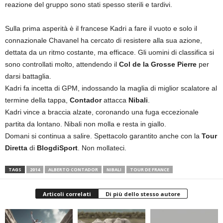
reazione del gruppo sono stati spesso sterili e tardivi.
Sulla prima asperità è il francese Kadri a fare il vuoto e solo il
connazionale Chavanel ha cercato di resistere alla sua azione,
dettata da un ritmo costante, ma efficace. Gli uomini di classifica si
sono controllati molto, attendendo il
Col de la Grosse Pierre
per
darsi battaglia.
Kadri fa incetta di GPM, indossando la maglia di miglior scalatore al
termine della tappa,
Contador
attacca
Nibali
.
Kadri vince a braccia alzate, coronando una fuga eccezionale
partita da lontano. Nibali non molla e resta in giallo.
Domani si continua a salire. Spettacolo garantito anche con la
Tour
Diretta
di
BlogdiSport
. Non mollateci.
TAGS
2014
ALBERTO CONTADOR
NIBALI
TOUR DE FRANCE
Articoli correlati
Di più dello stesso autore