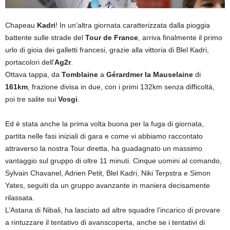
Chapeau
Kadri
! In un’altra giornata caratterizzata dalla pioggia
battente sulle strade del
Tour de France
, arriva finalmente il primo
urlo di gioia dei galletti francesi, grazie alla vittoria di Blel Kadri,
portacolori dell’
Ag2r
.
Ottava tappa, da
Tomblaine
a
Gérardmer la Mauselaine
di
161km
, frazione divisa in due, con i primi 132km senza difficoltà,
poi tre salite sui
Vosgi
.
Ed è stata anche la prima volta buona per la fuga di giornata,
partita nelle fasi iniziali di gara e come vi abbiamo raccontato
attraverso la nostra Tour diretta, ha guadagnato un massimo
vantaggio sul gruppo di oltre 11 minuti. Cinque uomini al comando,
Sylvain Chavanel, Adrien Petit, Blel Kadri, Niki Terpstra e Simon
Yates, seguiti da un gruppo avanzante in maniera decisamente
rilassata.
L’Astana di Nibali, ha lasciato ad altre squadre l’incarico di provare
a rintuzzare il tentativo di avanscoperta, anche se i tentativi di