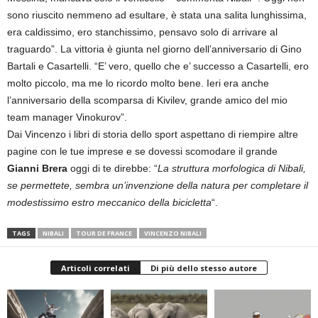
sono riuscito nemmeno ad esultare, è stata una salita lunghissima,
era caldissimo, ero stanchissimo, pensavo solo di arrivare al
traguardo”. La vittoria è giunta nel giorno dell’anniversario di Gino
Bartali e Casartelli. “E’ vero, quello che e’ successo a Casartelli, ero
molto piccolo, ma me lo ricordo molto bene. Ieri era anche
l’anniversario della scomparsa di Kivilev, grande amico del mio
team manager Vinokurov”.
Dai Vincenzo i libri di storia dello sport aspettano di riempire altre
pagine con le tue imprese e se dovessi scomodare il grande
Gianni Brera
oggi di te direbbe: “
La struttura morfologica di Nibali,
se permettete, sembra un’invenzione della natura per completare il
modestissimo estro meccanico della bicicletta
“.
TAGS
NIBALI
TOUR DE FRANCE
VINCENZO NIBALI
Articoli correlati
Di più dello stesso autore