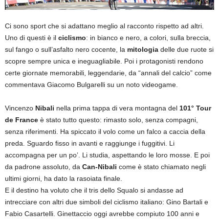
Ci sono sport che si adattano meglio al racconto rispetto ad altri.
Uno di questi è il
ciclismo
: in bianco e nero, a colori, sulla breccia,
sul fango o sull’asfalto nero cocente, la
mitologia
delle due ruote si
scopre sempre unica e ineguagliabile. Poi i protagonisti rendono
certe giornate memorabili, leggendarie, da “annali del calcio” come
commentava Giacomo Bulgarelli su un noto videogame.
Vincenzo
Nibali
nella prima tappa di vera montagna del
101° Tour
de France
è stato tutto questo: rimasto solo, senza compagni,
senza riferimenti. Ha spiccato il volo come un falco a caccia della
preda. Sguardo fisso in avanti e raggiunge i fuggitivi. Li
accompagna per un po’. Li studia, aspettando le loro mosse. E poi
da padrone assoluto, da
Can-Nibali
come è stato chiamato negli
ultimi giorni, ha dato la rasoiata finale.
E il destino ha voluto che il tris dello Squalo si andasse ad
intrecciare con altri due simboli del ciclismo italiano: Gino Bartali e
Fabio Casartelli. Ginettaccio oggi avrebbe compiuto 100 anni e