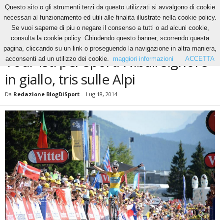
Questo sito o gli strumenti terzi da questo utilizzati si avvalgono di cookie
necessari al funzionamento ed utili alle finalita illustrate nella cookie policy.
Se vuoi saperne di piu o negare il consenso a tutti o ad alcuni cookie,
Home
Altri Sport
Tour-isti per sport: Nibali signore in giallo, tris sulle Alpi
consulta la cookie policy. Chiudendo questo banner, scorrendo questa
ALTRI SPORT
CICLISMO
NEWS
pagina, cliccando su un link o proseguendo la navigazione in altra maniera,
Tour-isti per sport: Nibali signore
acconsenti ad un utilizzo dei cookie.
maggiori informazioni
ACCETTA
in giallo, tris sulle Alpi
Da
Redazione BlogDiSport
-
Lug 18, 2014