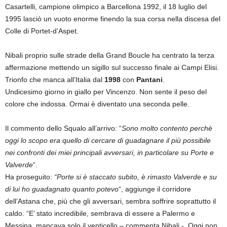
Casartelli, campione olimpico a Barcellona 1992, il 18 luglio del
1995 lasciò un vuoto enorme finendo la sua corsa nella discesa del
Colle di Portet-d’Aspet.
Nibali proprio sulle strade della Grand Boucle ha centrato la terza
affermazione mettendo un sigillo sul successo finale ai Campi Elisi.
Trionfo che manca all’Italia dal
1998
con
Pantani
.
Undicesimo giorno in giallo per Vincenzo. Non sente il peso del
colore che indossa. Ormai è diventato una seconda pelle.
Il commento dello Squalo all’arrivo: “
Sono molto contento perchè
oggi lo scopo era quello di cercare di guadagnare il più possibile
nei confronti dei miei principali avversari, in particolare su Porte e
Valverde
“.
Ha proseguito:
“Porte si è staccato subito, è rimasto Valverde e su
di lui ho guadagnato quanto potevo
“, aggiunge il corridore
dell’Astana che, più che gli avversari, sembra soffrire soprattutto il
caldo. “E’ stato incredibile, sembrava di essere a Palermo e
Messina, mancava solo il venticello – commenta Nibali -. Oggi non