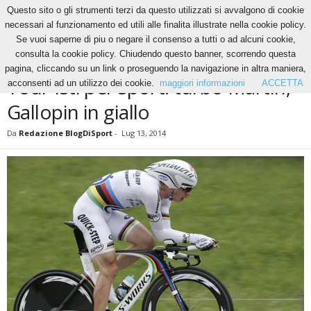
Questo sito o gli strumenti terzi da questo utilizzati si avvalgono di cookie
necessari al funzionamento ed utili alle finalita illustrate nella cookie policy.
Se vuoi saperne di piu o negare il consenso a tutti o ad alcuni cookie,
Home
Altri Sport
Tour-isti per sport: turbo Martin, Gallopin in giallo
consulta la cookie policy. Chiudendo questo banner, scorrendo questa
ALTRI SPORT
CICLISMO
NEWS
pagina, cliccando su un link o proseguendo la navigazione in altra maniera,
Tour-isti per sport: turbo Martin,
acconsenti ad un utilizzo dei cookie.
maggiori informazioni
ACCETTA
Gallopin in giallo
Da
Redazione BlogDiSport
-
Lug 13, 2014