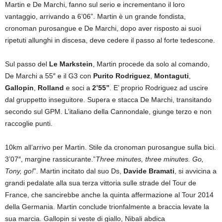
Martin e De Marchi, fanno sul serio e incrementano il loro
vantaggio, arrivando a 6’06”. Martin è un grande fondista,
cronoman purosangue e De Marchi, dopo aver risposto ai suoi
ripetuti allunghi in discesa, deve cedere il passo al forte tedescone.
Sul passo del
Le Markstein
, Martin procede da solo al comando,
De Marchi a 55″ e il G3 con
Purito Rodriguez
,
Montaguti
,
Gallopin
,
Rolland
e soci a
2’55”
. E’ proprio Rodriguez ad uscire
dal gruppetto inseguitore. Supera e stacca De Marchi, transitando
secondo sul GPM. L’italiano della Cannondale, giunge terzo e non
raccoglie punti.
10km all’arrivo per Martin. Stile da cronoman purosangue sulla bici.
3’07″, margine rassicurante.”
Three minutes, three minutes. Go,
Tony, go!
”. Martin incitato dal suo Ds,
Davide Bramati
, si avvicina a
grandi pedalate alla sua terza vittoria sulle strade del Tour de
France, che sancirebbe anche la quinta affermazione al Tour 2014
della Germania. Martin conclude trionfalmente a braccia levate la
sua marcia. Gallopin si veste di giallo, Nibali abdica