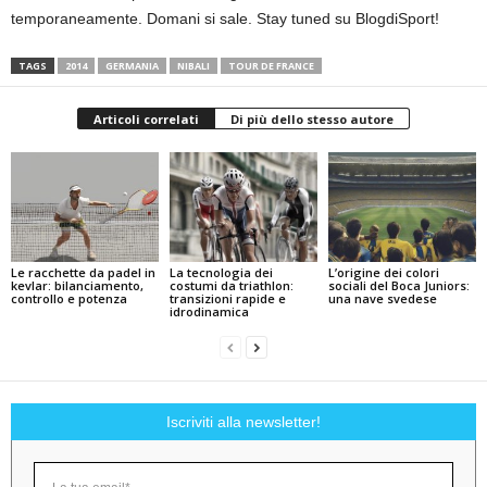
temporaneamente. Domani si sale. Stay tuned su BlogdiSport!
TAGS
2014
GERMANIA
NIBALI
TOUR DE FRANCE
Articoli correlati
Di più dello stesso autore
Le racchette da padel in
La tecnologia dei
L’origine dei colori
kevlar: bilanciamento,
costumi da triathlon:
sociali del Boca Juniors:
controllo e potenza
transizioni rapide e
una nave svedese
idrodinamica
Iscriviti alla newsletter!