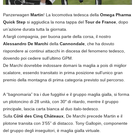
Panzerwagen
Martin
! La locomotiva tedesca della
Omega Pharma
Quick Step
si aggiudica la nona tappa del
Tour de France
, dopo
un’azione durata tutta la giornata.
A fargli compagnia, per buona parte della corsa, il nostro
Alessandro De Marchi
della
Cannondale
, che ha dovuto
rispondere ai continui attacchi in discesa del fenomeno tedesco,
dovendo poi cedere sull’ultimo GPM.
De Marchi dovrebbe indossare domani la maglia a pois di miglior
scalatore, essendo transitato in prima posizione sull’unico gran
premio della montagna di prima categoria previsto sul percorso.
A “bagnomaria” tra i due fuggitivi e il gruppo maglia gialla, si forma
un plotoncino di 28 unità, con 30″ di ritardo, mentre il gruppo
principale, lascia carta bianca al duo italo-tedesco.
Sulla
Còtè des Cinq Chàteaux
, De Marchi precede Martin e il
plotone transita con 3’55” di distacco. Tony Gallopin, componente
del gruppo degli inseguitori, è maglia gialla virtuale.