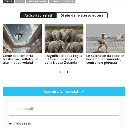
TAGS
2014
LUCA PAOLINI
TOUR DE FRANCE
Articoli correlati
Di più dello stesso autore
Come la pliometria
Il significato della foglia
Le racchette da padel in
trasforma i saltatori in
di felce sulla maglia
kevlar: bilanciamento,
alto in atleti volanti
della Nuova Zelanda
controllo e potenza
Iscriviti alla newsletter!