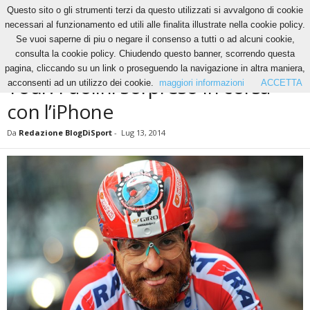
Questo sito o gli strumenti terzi da questo utilizzati si avvalgono di cookie
necessari al funzionamento ed utili alle finalita illustrate nella cookie policy.
Se vuoi saperne di piu o negare il consenso a tutti o ad alcuni cookie,
Home
Altri Sport
Tour: Paolini sorpreso in corsa con l’iPhone
consulta la cookie policy. Chiudendo questo banner, scorrendo questa
ALTRI SPORT
CICLISMO
NEWS
pagina, cliccando su un link o proseguendo la navigazione in altra maniera,
Tour: Paolini sorpreso in corsa
acconsenti ad un utilizzo dei cookie.
maggiori informazioni
ACCETTA
con l’iPhone
Da
Redazione BlogDiSport
-
Lug 13, 2014