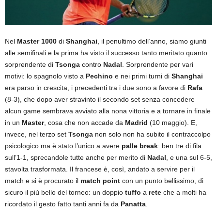
Nel
Master 1000
di
Shanghai
, il penultimo dell’anno, siamo giunti
alle semifinali e la prima ha visto il successo tanto meritato quanto
sorprendente di
Tsonga
contro
Nadal
. Sorprendente per vari
motivi: lo spagnolo visto a
Pechino
e nei primi turni di
Shanghai
era parso in crescita, i precedenti tra i due sono a favore di
Rafa
(8-3), che dopo aver stravinto il secondo set senza concedere
alcun game sembrava avviato alla nona vittoria e a tornare in finale
in un
Master
, cosa che non accade da
Madrid
(10 maggio). E,
invece, nel terzo set
Tsonga
non solo non ha subito il contraccolpo
psicologico ma è stato l’unico a avere
palle break
: ben tre di fila
sull’1-1, sprecandole tutte anche per merito di
Nadal
, e una sul 6-5,
stavolta trasformata. Il francese è, così, andato a servire per il
match e si è procurato il
match point
con un punto bellissimo, di
sicuro il più bello del torneo: un doppio
tuffo
a
rete
che a molti ha
ricordato il gesto fatto tanti anni fa da
Panatta
.