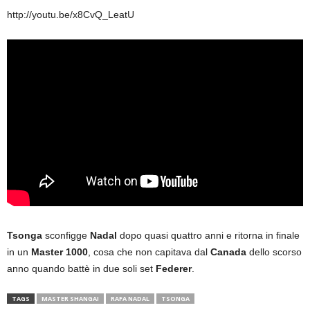
http://youtu.be/x8CvQ_LeatU
Tsonga
sconfigge
Nadal
dopo quasi quattro anni e ritorna in finale
in un
Master 1000
, cosa che non capitava dal
Canada
dello scorso
anno quando battè in due soli set
Federer
.
TAGS
MASTER SHANGAI
RAFA NADAL
TSONGA