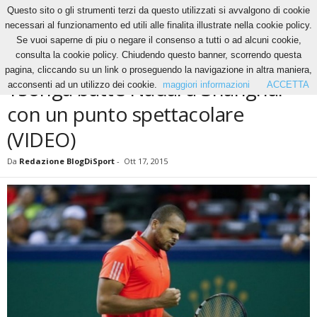
Questo sito o gli strumenti terzi da questo utilizzati si avvalgono di cookie
necessari al funzionamento ed utili alle finalita illustrate nella cookie policy.
Se vuoi saperne di piu o negare il consenso a tutti o ad alcuni cookie,
Home
News
Tsonga batte Nadal a Shanghai con un punto spettacolare (VIDEO)
consulta la cookie policy. Chiudendo questo banner, scorrendo questa
NEWS
TENNIS
VIDEO
pagina, cliccando su un link o proseguendo la navigazione in altra maniera,
Tsonga batte Nadal a Shanghai
acconsenti ad un utilizzo dei cookie.
maggiori informazioni
ACCETTA
con un punto spettacolare
(VIDEO)
Da
Redazione BlogDiSport
-
Ott 17, 2015