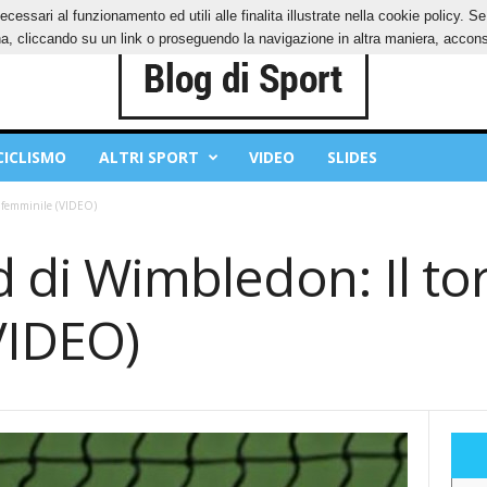
ecessari al funzionamento ed utili alle finalita illustrate nella cookie policy. 
IES
PRIVACY POLICY
, cliccando su un link o proseguendo la navigazione in altra maniera, acconse
CICLISMO
ALTRI SPORT
VIDEO
SLIDES
o femminile (VIDEO)
rd di Wimbledon: Il t
VIDEO)