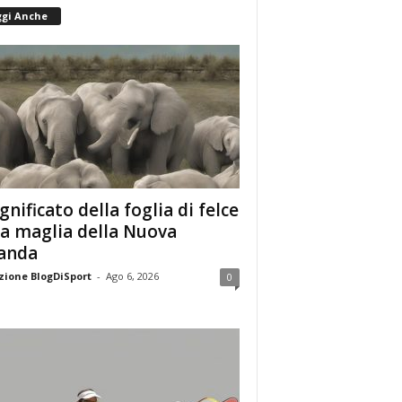
ggi Anche
ignificato della foglia di felce
la maglia della Nuova
anda
ione BlogDiSport
-
Ago 6, 2026
0