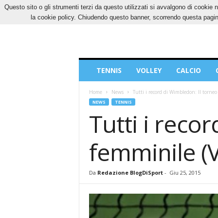
Questo sito o gli strumenti terzi da questo utilizzati si avvalgono di cookie n
GIOVEDÌ, 6 AGOSTO 2026
CONTATTI
COOK
la cookie policy. Chiudendo questo banner, scorrendo questa pagina
Blog
TENNIS
VOLLEY
CALCIO
di
Sport
Home
News
Tutti i record di Wimbledon: Il torne
NEWS
TENNIS
Tutti i reco
femminile (
Da
Redazione BlogDiSport
-
Giu 25, 2015