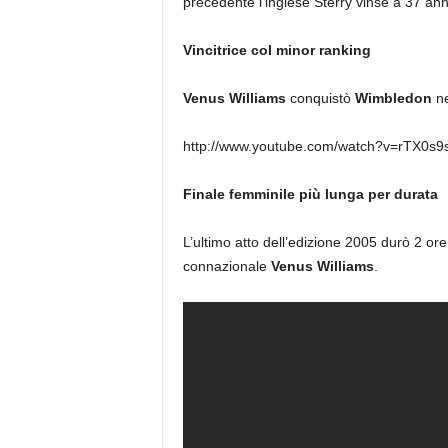
precedente l’inglese Sterry vinse a 37 ann
Vincitrice col minor ranking
Venus Williams
conquistò
Wimbledon
ne
http://www.youtube.com/watch?v=rTX0s9
Finale femminile più lunga per durata
L’ultimo atto dell’edizione 2005 durò 2 ore
connazionale
Venus Williams
.