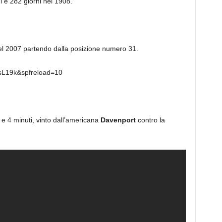
i e 282 giorni nel 1908.
l 2007 partendo dalla posizione numero 31.
sL19k&spfreload=10
 e 4 minuti, vinto dall’americana
Davenport
contro la