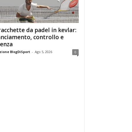
racchette da padel in kevlar:
anciamento, controllo e
enza
ione BlogDiSport
-
Ago 5, 2026
0