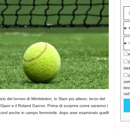
A
D
(sez
C
comu
lor
nell
zio del torneo di Wimbledon, lo Slam più atteso, terzo del
 Open e il Roland Garros. Prima di scoprire come saranno i
ecord anche in campo femminile, dopo aver esaminato quelli