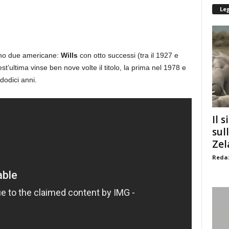
Le
ono due americane:
Wills
con otto successi (tra il 1927 e
t’ultima vinse ben nove volte il titolo, la prima nel 1978 e
dodici anni.
Il s
sul
Zel
Redaz