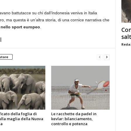
vano battutacce su chi dall’Indonesia veniva in Italia
ro, ma questa è un’altra storia, di una cornice narrativa che
 nello sport europeo
.
Com
sal
Redaz
utore
ificato della foglia di
Le racchette da padel in
ulla maglia della Nuova
kevlar: bilanciamento,
da
controllo e potenza