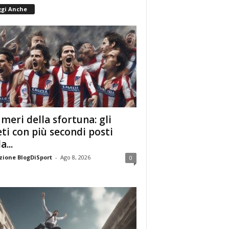
ggi Anche
umeri della sfortuna: gli
eti con più secondi posti
a...
ione BlogDiSport
-
Ago 8, 2026
0