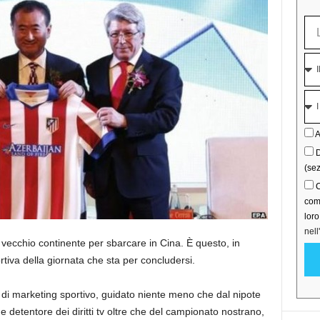
A
D
(sez
C
comu
lor
nell
l vecchio continente per sbarcare in Cina. È questo, in
ortiva della giornata che sta per concludersi.
 di marketing sportivo, guidato niente meno che dal nipote
e detentore dei diritti tv oltre che del campionato nostrano,