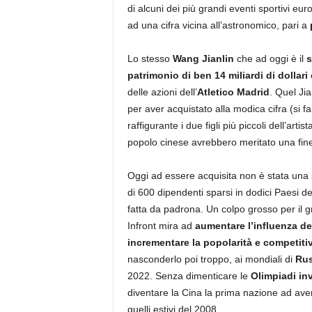
di alcuni dei più grandi eventi sportivi eur
ad una cifra vicina all’astronomico, pari a
Lo stesso
Wang Jianlin
che ad oggi è il
s
patrimonio di ben 14 miliardi di dollari
delle azioni dell’
Atletico Madrid
. Quel Ji
per aver acquistato alla modica cifra (si fa 
raffigurante i due figli più piccoli dell’a
popolo cinese avrebbero meritato una fin
Oggi ad essere acquisita non è stata una
di 600 dipendenti sparsi in dodici Paesi 
fatta da padrona. Un colpo grosso per il 
Infront mira ad
aumentare l’influenza de
incrementare la popolarità e competitiv
nasconderlo poi troppo, ai mondiali di
Rus
2022. Senza dimenticare le
Olimpiadi in
diventare la Cina la prima nazione ad aver
quelli estivi del 2008.