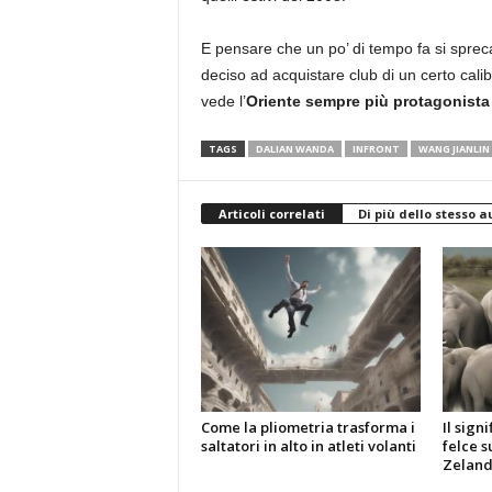
E pensare che un po’ di tempo fa si spreca
deciso ad acquistare club di un certo calib
vede l’
Oriente sempre più protagonista
TAGS
DALIAN WANDA
INFRONT
WANG JIANLIN
Articoli correlati
Di più dello stesso a
Come la pliometria trasforma i
Il sign
saltatori in alto in atleti volanti
felce s
Zelan