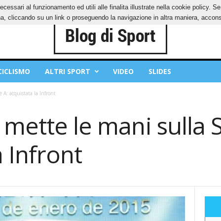
ecessari al funzionamento ed utili alle finalita illustrate nella cookie policy. 
IES
PRIVACY POLICY
, cliccando su un link o proseguendo la navigazione in altra maniera, acconse
CICLISMO
ALTRI SPORT
VIDEO
SLIDES
 A: acquistata la Infront
 mette le mani sulla S
a Infront