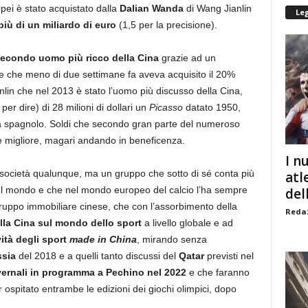
opei è stato acquistato dalla
Dalian Wanda
di Wang Jianlin
Le
più di un miliardo di euro
(1,5 per la precisione).
econdo uomo più ricco della Cina
grazie ad un
e che meno di due settimane fa aveva acquisito il 20%
anlin che nel 2013 è stato l’uomo più discusso della Cina,
per dire) di 28 milioni di dollari un
Picasso
datato 1950,
rtista spagnolo. Soldi che secondo gran parte del numeroso
e migliore, magari andando in beneficenza.
I n
 società qualunque, ma un gruppo che sotto di sé conta più
atl
del mondo e che nel mondo europeo del calcio l’ha sempre
dell
gruppo immobiliare cinese, che con l’assorbimento della
Redaz
lla Cina sul mondo dello sport
a livello globale e ad
ità degli sport
made in China
, mirando senza
sia
del 2018 e a quelli tanto discussi del
Qatar
previsti nel
vernali in programma a Pechino nel 2022
e che faranno
 ospitato entrambe le edizioni dei giochi olimpici, dopo