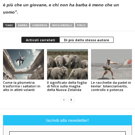
è più che un giovane, e chi non ha barba è meno che un
uomo”.
TAGS
BARBA
CANDREVA
MOSCARDELLI
PIRLO
Articoli correlati
Di più dello stesso autore
Come la pliometria
Il significato della foglia
Le racchette da padel in
trasforma i saltatori in
di felce sulla maglia
kevlar: bilanciamento,
alto in atleti volanti
della Nuova Zelanda
controllo e potenza
Iscriviti alla newsletter!