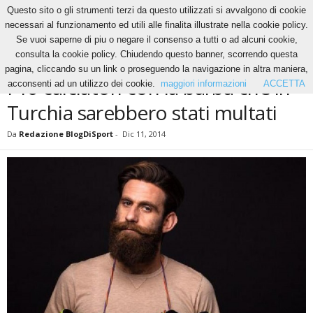
Questo sito o gli strumenti terzi da questo utilizzati si avvalgono di cookie
necessari al funzionamento ed utili alle finalita illustrate nella cookie policy.
Se vuoi saperne di piu o negare il consenso a tutti o ad alcuni cookie,
Home
News
I 10 calciatori con la barba che in Turchia sarebbero stati multati
consulta la cookie policy. Chiudendo questo banner, scorrendo questa
NEWS
pagina, cliccando su un link o proseguendo la navigazione in altra maniera,
I 10 calciatori con la barba che in
acconsenti ad un utilizzo dei cookie.
maggiori informazioni
ACCETTA
Turchia sarebbero stati multati
Da
Redazione BlogDiSport
-
Dic 11, 2014