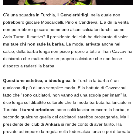
C’è una squadra in Turchia, il
Gençlerbirligi
, nella quale non
potrebbero giocare Moscardelli, Pirlo e Candreva. E a dir la verità
non potrebbero giocare nemmeno alcuni calciatori turchi, come
Arda Turan. Il motivo? Il presidente del club ha dichiarato di voler
multare chi non rade la barba
. La moda, arrivata anche nel
calcio, della barba lunga non piace proprio a tutti e Ilhan Cavcav ha
dichiarato che multerebbe un proprio calciatore che non fosse
disposto a radersi la barba.
Questione estetica, o ideologica.
In Turchia la barba è un
qualcosa di più di una semplice moda. E la battuta di Cavcav sul
fatto che “sono calciatori, non vanno ad una scuola per imam” la
dice lunga sul dibattito culturale che la moda barbuta ha lanciato in
Turchia. I
turchi ortodossi
sono soliti lasciar crescere la barba, e
secondo qualcuno quella dei calciatori sarebbe propaganda. Ma il
presidente del club di
Ankara
si rende conto di aver fallito. Ha
provato ad imporre la regola nella federcalcio turca e poi è tornato