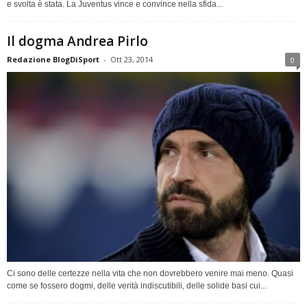
e svolta è stata. La Juventus vince e convince nella sfida...
Il dogma Andrea Pirlo
Redazione BlogDiSport
-
Ott 23, 2014
0
Ci sono delle certezze nella vita che non dovrebbero venire mai meno. Quasi
come se fossero dogmi, delle verità indiscutibili, delle solide basi cui...