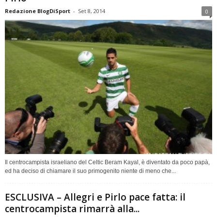
Redazione BlogDiSport
-
Set 8, 2014
0
Il centrocampista israeliano del Celtic Beram Kayal, è diventato da poco papà,
ed ha deciso di chiamare il suo primogenito niente di meno che...
ESCLUSIVA – Allegri e Pirlo pace fatta: il
centrocampista rimarrà alla...