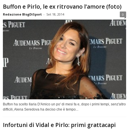
Buffon e Pirlo, le ex ritrovano l’amore (foto)
Redazione BlogDiSport
-
Set 18, 2014
0
Buffon ha scelto Ilaria D'Amico un po' di mesi fa e, dopo i primi tempi, senz'altro
difficili, Alena Seredova ha deciso che è tempo...
Infortuni di Vidal e Pirlo: primi grattacapi