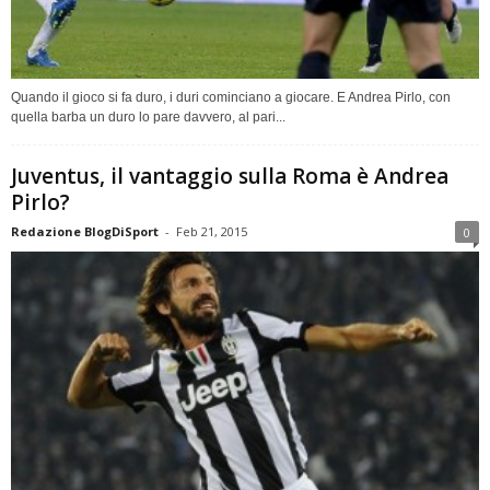
Quando il gioco si fa duro, i duri cominciano a giocare. E Andrea Pirlo, con
quella barba un duro lo pare davvero, al pari...
Juventus, il vantaggio sulla Roma è Andrea
Pirlo?
Redazione BlogDiSport
-
Feb 21, 2015
0