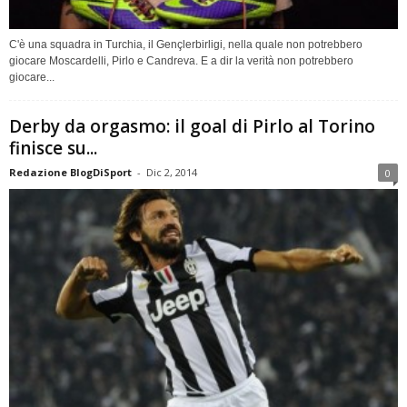
C'è una squadra in Turchia, il Gençlerbirligi, nella quale non potrebbero
giocare Moscardelli, Pirlo e Candreva. E a dir la verità non potrebbero
giocare...
Derby da orgasmo: il goal di Pirlo al Torino
finisce su...
Redazione BlogDiSport
-
Dic 2, 2014
0