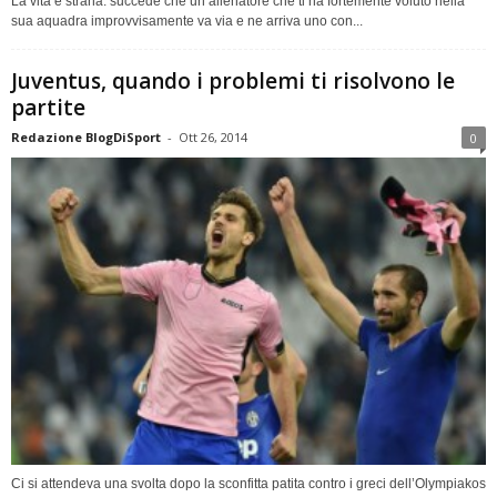
La vita è strana: succede che un allenatore che ti ha fortemente voluto nella
sua aquadra improvvisamente va via e ne arriva uno con...
Juventus, quando i problemi ti risolvono le
partite
Redazione BlogDiSport
-
Ott 26, 2014
0
Ci si attendeva una svolta dopo la sconfitta patita contro i greci dell’Olympiakos