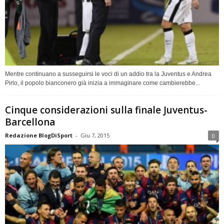
Mentre continuano a susseguirsi le voci di un addio tra la Juventus e Andrea
Pirlo, il popolo bianconero già inizia a immaginare come cambierebbe...
Cinque considerazioni sulla finale Juventus-
Barcellona
Redazione BlogDiSport
-
Giu 7, 2015
0