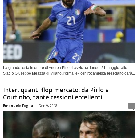
La grande festa in onore di Andrea Pirlo si avvicina: lunedì 21 maggio, allo
Stadio Giuseppe Meazza di Milano, l'ormai ex centrocampista bresciano darà...
Inter, quanti flop mercato: da Pirlo a
Coutinho, tante cessioni eccellenti
Emanuele Foglia
-
Gen 9, 2018
0