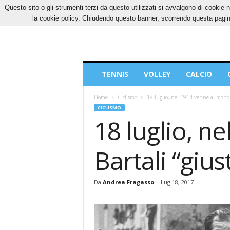
Questo sito o gli strumenti terzi da questo utilizzati si avvalgono di cookie n
VENERDÌ, 7 AGOSTO 2026
CONTATTI
COOK
la cookie policy. Chiudendo questo banner, scorrendo questa pagina
Blog
TENNIS
VOLLEY
CALCIO
di
Sport
Home
Ciclismo
18 luglio, nel 1914 venne al mondo 
CICLISMO
18 luglio, n
Bartali “gius
Da
Andrea Fragasso
-
Lug 18, 2017