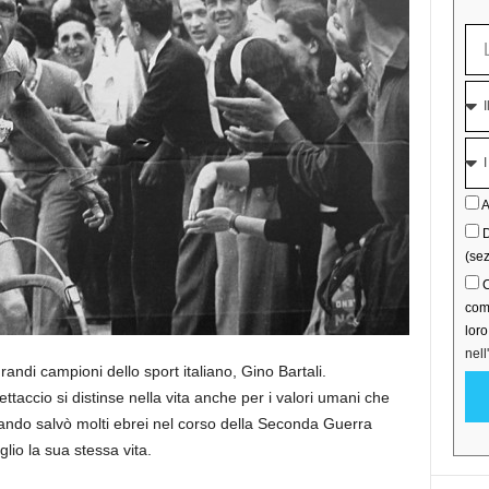
A
D
(sez
C
comu
lor
nell
randi campioni dello sport italiano, Gino Bartali.
ettaccio si distinse nella vita anche per i valori umani che
ndo salvò molti ebrei nel corso della Seconda Guerra
io la sua stessa vita.