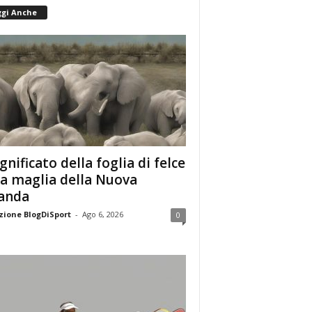
ggi Anche
ignificato della foglia di felce
la maglia della Nuova
anda
ione BlogDiSport
-
Ago 6, 2026
0