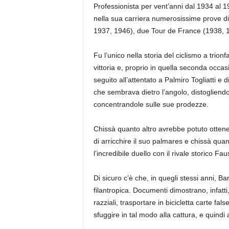
Professionista per vent’anni dal 1934 al 1
nella sua carriera numerosissime prove di pre
1937, 1946), due Tour de France (1938, 1
Fu l’unico nella storia del ciclismo a trion
vittoria e, proprio in quella seconda occasi
seguito all’attentato a Palmiro Togliatti e
che sembrava dietro l’angolo, distogliendo l
concentrandole sulle sue prodezze.
Chissà quanto altro avrebbe potuto ottene
di arricchire il suo palmares e chissà qua
l’incredibile duello con il rivale storico Fa
Di sicuro c’è che, in quegli stessi anni, Bar
filantropica. Documenti dimostrano, infatti,
razziali, trasportare in bicicletta carte fa
sfuggire in tal modo alla cattura, e quindi 