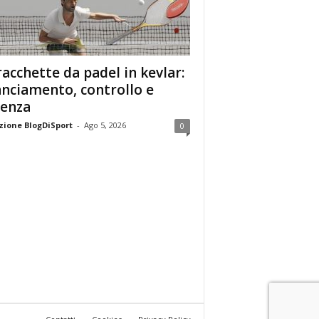
racchette da padel in kevlar:
anciamento, controllo e
enza
ione BlogDiSport
-
Ago 5, 2026
0