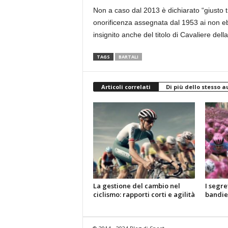
Non a caso dal 2013 è dichiarato “giusto t
onorificenza assegnata dal 1953 ai non ebr
insignito anche del titolo di Cavaliere dell
TAGS
BARTALI
Articoli correlati
Di più dello stesso a
La gestione del cambio nel
I segre
ciclismo: rapporti corti e agilità
bandier