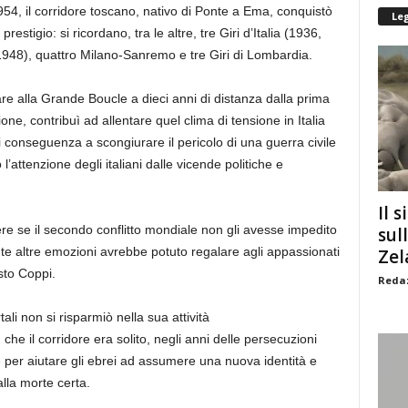
954, il corridore toscano, nativo di Ponte a Ema, conquistò
Le
stigio: si ricordano, tra le altre, tre Giri d’Italia (1936,
948), quattro Milano-Sanremo e tre Giri di Lombardia.
fare alla Grande Boucle a dieci anni di distanza dalla prima
one, contribuì ad allentare quel clima di tensione in Italia
 di conseguenza a scongiurare il pericolo di una guerra civile
’attenzione degli italiani dalle vicende politiche e
Il s
re se il secondo conflitto mondiale non gli avesse impedito
sul
nte altre emozioni avrebbe potuto regalare agli appassionati
Zel
usto Coppi.
Redaz
tali non si risparmiò nella sua attività
 che il corridore era solito, negli anni delle persecuzioni
lse per aiutare gli ebrei ad assumere una nuova identità e
alla morte certa.